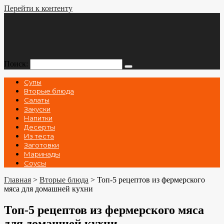
Перейти к контенту
Поиск:
Супы
Вторые блюда
Салаты
Закуски
Напитки
Десерты
Из теста
Заготовки
Маринады
Соусы
Главная
>
Вторые блюда
>
Топ-5 рецептов из фермерского
мяса для домашней кухни
Топ-5 рецептов из фермерского мяса
для домашней кухни