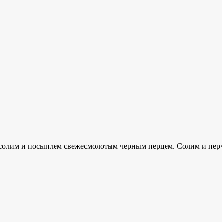
 Посолим и посыплем свежесмолотым черным перцем. Солим и перч