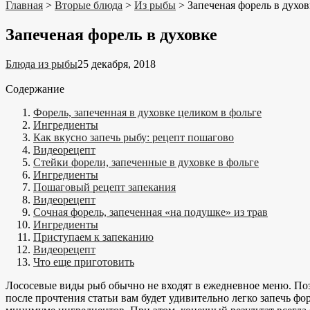
Главная
>
Вторые блюда
>
Из рыбы
>
Запеченая форель в духов
Запеченая форель в духовке
Блюда из рыбы
25 декабря, 2018
Содержание
Форель, запеченная в духовке целиком в фольге
Ингредиенты
Как вкусно запечь рыбу: рецепт пошагово
Видеорецепт
Стейки форели, запеченные в духовке в фольге
Ингредиенты
Пошаговый рецепт запекания
Видеорецепт
Сочная форель, запеченная «на подушке» из трав
Ингредиенты
Приступаем к запеканию
Видеорецепт
Что еще приготовить
Лососевые виды рыб обычно не входят в ежедневное меню. Поэт
после прочтения статьи вам будет удивительно легко запечь ф