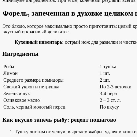
минимуме ингредиентов. При этом, конечный результат всегда
Форель, запеченная в духовке целиком 
Это блюдо, которое максимально просто приготовить: целый кр
вкусный и красивый деликатес.
Кухонный инвентарь:
острый нож для разделки и чистки
Ингредиенты
Рыба
1 тушка
Лимон
1 шт.
Среднего размера помидоры
2 шт.
Свежий укроп и петрушка
По 2-3 веточки
Зеленый лук
3-4 пера
Оливковое масло
2 – 3 ст. л.
Соль, черный молотый перец
По вкусу
Как вкусно запечь рыбу: рецепт пошагово
Тушку чистим от чешуи, вырезаем жабры, удаляем кишки