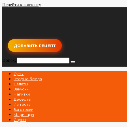
Перейти к контенту
ДОБАВИТЬ РЕЦЕПТ
Поиск:
Супы
Вторые блюда
Салаты
Закуски
Напитки
Десерты
Из теста
Заготовки
Маринады
Соусы