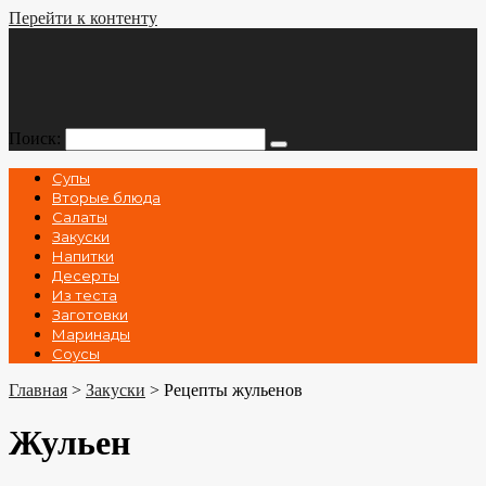
Перейти к контенту
Поиск:
Супы
Вторые блюда
Салаты
Закуски
Напитки
Десерты
Из теста
Заготовки
Маринады
Соусы
Главная
>
Закуски
>
Рецепты жульенов
Жульен