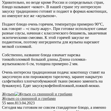
Удивительно, но везде кроме России и сопредельных стран,
блюдо называют «кокот». В нашей стране эту интересную
закуску традиционно готовят и подают в формах-кокотницах,
но именуют все же «жульеном».
Подают блюдо очень горячим, температура примерно 90°С,
как говорят – «с пылу-жару». При готовке используют самые
разные соусы, начиная с классического бешамель, заканчивая
экзотическими смесями. К этой горячей закуске не
подаютнож, поэтому ингредиенты для жульена нарезают
мелкой соломкой.
Собственно, название блюда означает нарезка
тонкойсоломкой большой длины.Длина соломки-
жульенаоколо 6 см, толщина примерно 2 мм.
Очень интересна традиционная подача: кокотницу ставят на
закусочную или пирожковую тарелочку, заранее накрытую
салфеткойиз хлопчатобумажной ткани (можно заменить на
бумажную). Едят закускукофейнойложкой,ложкой-мокко.
Жульен
Жульен со свининой и грибами
55 мин.
8
13.04.2023
Сегодня мы готовим не совсем стандартное блюдо, а именно