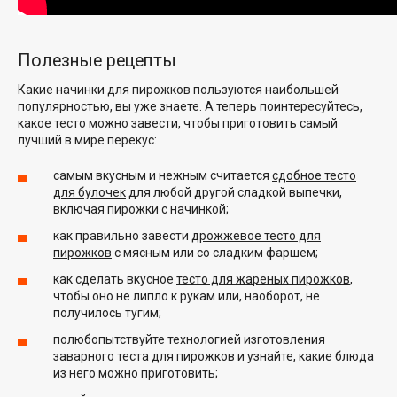
Полезные рецепты
Какие начинки для пирожков пользуются наибольшей
популярностью, вы уже знаете. А теперь поинтересуйтесь,
какое тесто можно завести, чтобы приготовить самый
лучший в мире перекус:
самым вкусным и нежным считается
сдобное тесто
для булочек
для любой другой сладкой выпечки,
включая пирожки с начинкой;
как правильно завести
дрожжевое тесто для
пирожков
с мясным или со сладким фаршем;
как сделать вкусное
тесто для жареных пирожков
,
чтобы оно не липло к рукам или, наоборот, не
получилось тугим;
полюбопытствуйте технологией изготовления
заварного теста для пирожков
и узнайте, какие блюда
из него можно приготовить;