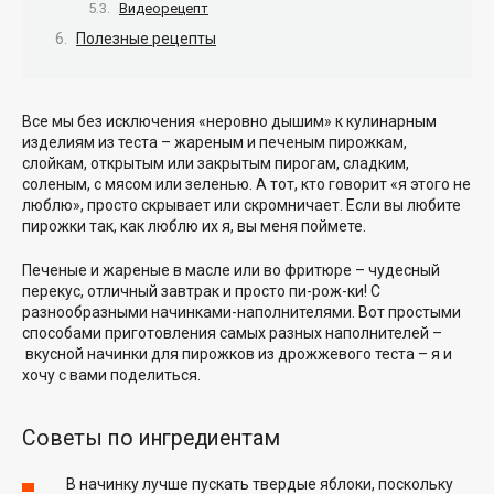
Видеорецепт
Полезные рецепты
Все мы без исключения «неровно дышим» к кулинарным
изделиям из теста – жареным и печеным пирожкам,
слойкам, открытым или закрытым пирогам, сладким,
соленым, с мясом или зеленью. А тот, кто говорит «я этого не
люблю», просто скрывает или скромничает. Если вы любите
пирожки так, как люблю их я, вы меня поймете.
Печеные и жареные в масле или во фритюре – чудесный
перекус, отличный завтрак и просто пи-рож-ки! С
разнообразными начинками-наполнителями. Вот простыми
способами приготовления самых разных наполнителей –
вкусной начинки для пирожков из дрожжевого теста – я и
хочу с вами поделиться.
Советы по ингредиентам
В начинку лучше пускать твердые яблоки, поскольку