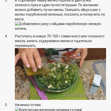
В отдельную чашку мелко порезать два пучка
зеленого лука и один пучок петрушки. По желанию
можно добавить пучок кинзы. Смешать яйца и рис с
мелко порубленной зеленью, посолить и поперчить по
вкусу.
Растопить в ковше 70-100 г сливочного или топленого
масла, залить содержимое миски и тщательно
перемешать.
Начинка готова.