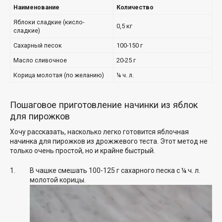
Наименование
Количество
Яблоки сладкие (кисло-
0,5 кг
сладкие)
Сахарный песок
100-150 г
Масло сливочное
20-25 г
Корица молотая (по желанию)
¼ ч. л.
Пошаговое приготовление начинки из яблок
для пирожков
Хочу рассказать, насколько легко готовится яблочная
начинка для пирожков из дрожжевого теста. Этот метод не
только очень простой, но и крайне быстрый.
В чашке смешать 100-125 г сахарного песка с ¼ ч. л.
молотой корицы.