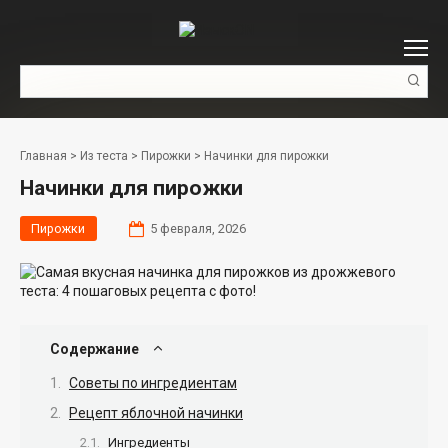
Перейти
к
контенту
Поиск:
Главная
>
Из теста
>
Пирожки
>
Начинки для пирожки
Начинки для пирожки
Пирожки
5 февраля, 2026
Содержание
Советы по ингредиентам
Рецепт яблочной начинки
Ингредиенты