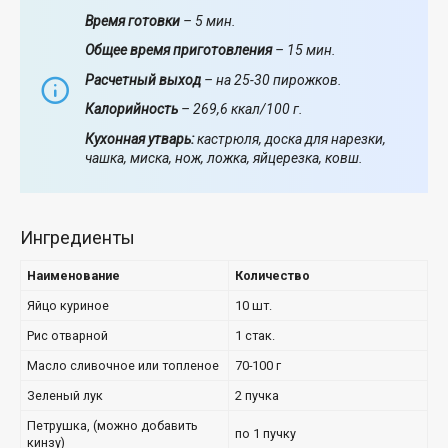
Время готовки
– 5 мин.
Общее время приготовления
– 15 мин.
Расчетный выход
– на 25-30 пирожков.
Калорийность
– 269,6 ккал/100 г.
Кухонная утварь:
кастрюля, доска для нарезки,
чашка, миска, нож, ложка, яйцерезка, ковш.
Ингредиенты
Наименование
Количество
Яйцо куриное
10 шт.
Рис отварной
1 стак.
Масло сливочное или топленое
70-100 г
Зеленый лук
2 пучка
Петрушка, (можно добавить
по 1 пучку
кинзу)