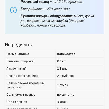
Расчетный выход
– на 12-15 пирожков.
Калорийность
– 270 ккал/100 г.
Кухонная посуда и оборудование:
миска, доска
для разделки мяса, мясорубка (блендер/
комбайн), ложка, сковорода.
Ингредиенты
Наименование
Количество
Свинина (грудинка)
0,6 кг
Лук репчатый
2-3 шт.
Чеснок (по желанию)
2-3 зубчика
Зелень свежая (укроп или
1 пучок
петрушка)
Соль, смесь перцев
по щепотке
Вода ледяная
¼ стак.