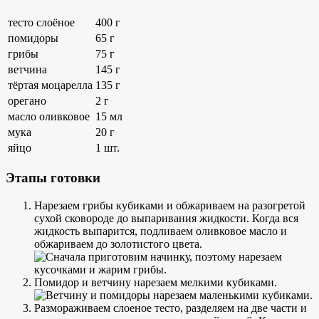
тесто слоёное
400 г
помидоры
65 г
грибы
75 г
ветчина
145 г
тёртая моцарелла
135 г
орегано
2 г
масло оливковое
15 мл
мука
20 г
яйцо
1 шт.
Этапы готовки
Нарезаем грибы кубиками и обжариваем на разогретой
сухой сковороде до выпаривания жидкости. Когда вся
жидкость выпарится, подливаем оливковое масло и
обжариваем до золотистого цвета.
Помидор и ветчину нарезаем мелкими кубиками.
Размораживаем слоеное тесто, разделяем на две части и