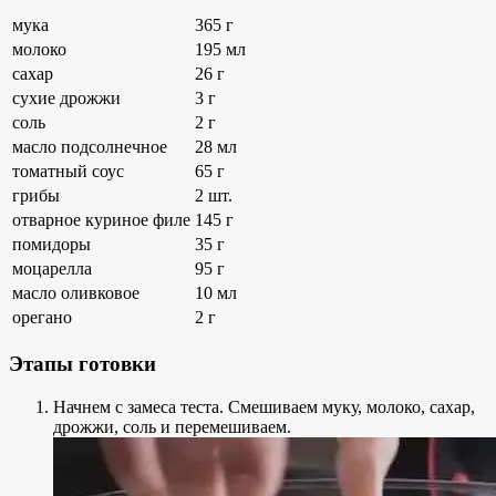
мука
365 г
молоко
195 мл
сахар
26 г
сухие дрожжи
3 г
соль
2 г
масло подсолнечное
28 мл
томатный соус
65 г
грибы
2 шт.
отварное куриное филе
145 г
помидоры
35 г
моцарелла
95 г
масло оливковое
10 мл
орегано
2 г
Этапы готовки
Начнем с замеса теста. Смешиваем муку, молоко, сахар,
дрожжи, соль и перемешиваем.