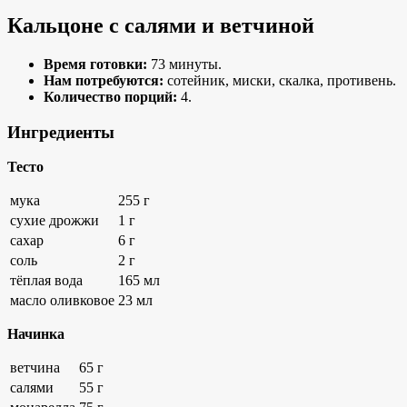
Кальцоне с салями и ветчиной
Время готовки:
73 минуты.
Нам потребуются:
сотейник, миски, скалка, противень.
Количество порций:
4.
Ингредиенты
Тесто
мука
255 г
сухие дрожжи
1 г
сахар
6 г
соль
2 г
тёплая вода
165 мл
масло оливковое
23 мл
Начинка
ветчина
65 г
салями
55 г