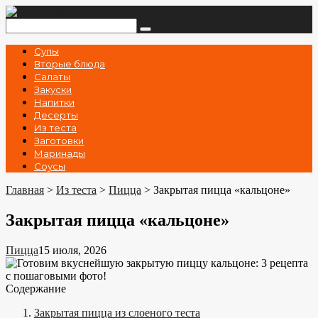
Перейти
к
Поиск:
контенту
Супы
Вторые блюда
Салаты
Закуски
Напитки
Десерты
Из теста
Заготовки
Маринады
Соусы
Главная
>
Из теста
>
Пицца
>
Закрытая пицца «кальцоне»
Закрытая пицца «кальцоне»
Пицца
15 июля, 2026
Содержание
Закрытая пицца из слоеного теста