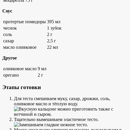
моцарелла
75 г
Соус
протертые помидоры
395 мл
чеснок
1 зубок
соль
2 г
сахар
2,5 г
масло оливковое
22 мл
Другое
оливковое масло
9 мл
орегано
2 г
Этапы готовки
Для теста смешиваем муку, сахар, дрожжи, соль,
оливковое масло и тёплую воду.
Тщательно вымешиваем эластичное тесто.
Миску смазываем оливковым маслом, выкладываем в