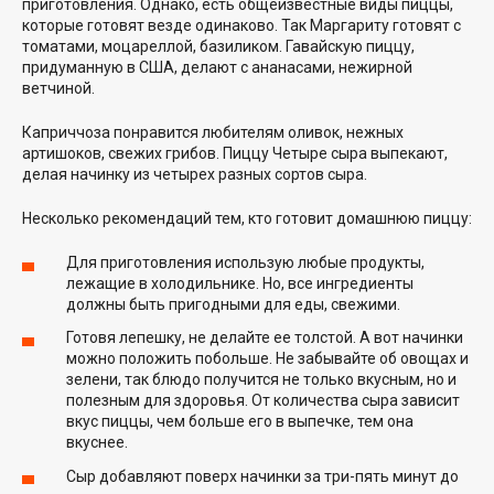
приготовления. Однако, есть общеизвестные виды пиццы,
которые готовят везде одинаково. Так Маргариту готовят с
томатами, моцареллой, базиликом. Гавайскую пиццу,
придуманную в США, делают с ананасами, нежирной
ветчиной.
Каприччоза понравится любителям оливок, нежных
артишоков, свежих грибов. Пиццу Четыре сыра выпекают,
делая начинку из четырех разных сортов сыра.
Несколько рекомендаций тем, кто готовит домашнюю пиццу:
Для приготовления использую любые продукты,
лежащие в холодильнике. Но, все ингредиенты
должны быть пригодными для еды, свежими.
Готовя лепешку, не делайте ее толстой. А вот начинки
можно положить побольше. Не забывайте об овощах и
зелени, так блюдо получится не только вкусным, но и
полезным для здоровья. От количества сыра зависит
вкус пиццы, чем больше его в выпечке, тем она
вкуснее.
Сыр добавляют поверх начинки за три-пять минут до