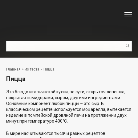
Перейти
к
контенту
Поиск:
Главная
>
Из теста
>
Пицца
Пицца
Это блюдо итальянской кухни, по сути, открытая лепешка,
покрытая помидорами, сыром, другими ингредиентами.
Основным компонент любой пиццы – это сыр. В
классическом рецепте используется моцарелла, выпекается
изделие в помпейской дровяной печи на протяжении двух
минут,при температуре 400°C.
В мире насчитываются тысячи разных рецептов