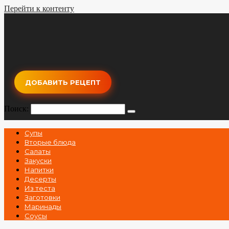
Перейти к контенту
ДОБАВИТЬ РЕЦЕПТ
Поиск:
Супы
Вторые блюда
Салаты
Закуски
Напитки
Десерты
Из теста
Заготовки
Маринады
Соусы