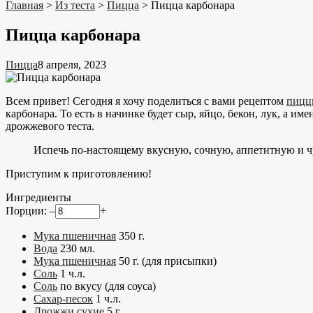
Главная
>
Из теста
>
Пицца
>
Пицца карбонара
Пицца карбонара
Пицца
8 апреля, 2023
Всем привет! Сегодня я хочу поделиться с вами рецептом
пицц
карбонара. То есть в начинке будет сыр, яйцо, бекон, лук, а и
дрожжевого теста.
Испечь по-настоящему вкусную, сочную, аппетитную и 
Приступим к приготовлению!
Ингредиенты
Порции:
–
+
Мука пшеничная
350
г.
Вода
230
мл.
Мука пшеничная
50
г. (для присыпки)
Соль
1
ч.л.
Соль
по вкусу (для соуса)
Сахар-песок
1
ч.л.
Дрожжи сухие
5
г.