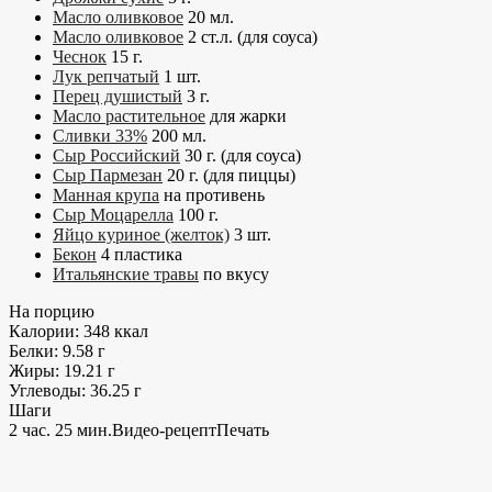
Масло оливковое
20
мл.
Масло оливковое
2
ст.л. (для соуса)
Чеснок
15
г.
Лук репчатый
1
шт.
Перец душистый
3
г.
Масло растительное
для жарки
Сливки 33%
200
мл.
Сыр Российский
30
г. (для соуса)
Сыр Пармезан
20
г. (для пиццы)
Манная крупа
на противень
Сыр Моцарелла
100
г.
Яйцо куриное (желток)
3
шт.
Бекон
4
пластика
Итальянские травы
по вкусу
На порцию
Калории:
348
ккал
Белки:
9.58
г
Жиры:
19.21
г
Углеводы:
36.25
г
Шаги
2 час. 25 мин.
Видео-рецепт
Печать