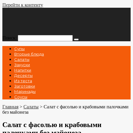
Перейти к контенту
Поиск:
Супы
Вторые блюда
Салаты
Закуски
Напитки
Десерты
Из теста
Заготовки
Маринады
Соусы
Главная
>
Салаты
>
Салат с фасолью и крабовыми палочками
без майонеза
Салат с фасолью и крабовыми
палочками без майонеза