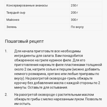
Консервированные ананасы
250 г
Твердый сыр
200 г
Майонез
300 г
Зелень
По вкусу
Пошаговый рецепт
Для начала приготовьте все необходимы
ингредиенты для салата. Вам понадобится
обжаренное на гриле куриное филе. Для его
приготовления нарежьте филе пластинками толщиной
около 2 см, натрите солью и перцем (можно добавить
немного розмарина, орегано или любые приправы по
вкусу). На разогретой сковороде-гриль обжарьте
курочку без добавления масла с каждой стороны по 2
минуты. Оставьте для остывания.
На разогретой сковороде с растительным маслом
обжарьте грибы с мелко нарезанным луком. Позвольте
им остыть.