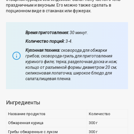
праздничным и вкусным. Его можно также сделать в
порционном виде в стаканах или фужерах.
Время приготовления:
30 минут.
Количество порций:
3-4.
Кухонная техника:
сковорода для обжарки
грибов; сковорода-гриль для приготовления
куриного филе; терка; разделочная доска и нож;
кольцо от разъемной формы диаметром 20 см;
силиконовая лопаточка; широкое блюдо для
салата;пищевая пленка.
Ингредиенты
Название продуктов
Количество
Обжаренная курица
300 г
Грибы обжаренные с луком
300 г