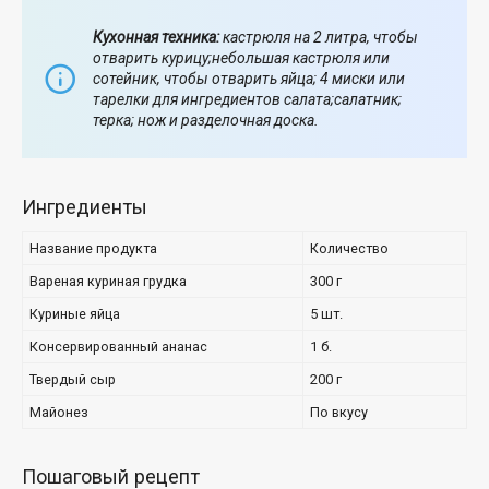
Кухонная техника:
кастрюля на 2 литра, чтобы
отварить курицу;небольшая кастрюля или
сотейник, чтобы отварить яйца; 4 миски или
тарелки для ингредиентов салата;салатник;
терка; нож и разделочная доска.
Ингредиенты
Название продукта
Количество
Вареная куриная грудка
300 г
Куриные яйца
5 шт.
Консервированный ананас
1 б.
Твердый сыр
200 г
Майонез
По вкусу
Пошаговый рецепт