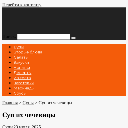
Перейти к контенту
Поиск:
Супы
Вторые блюда
Салаты
Закуски
Напитки
Десерты
Из теста
Заготовки
Маринады
Соусы
Главная
>
Супы
>
Суп из чечевицы
Суп из чечевицы
Супы
23 июля, 2025