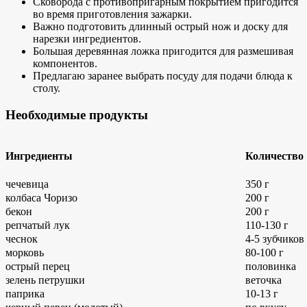
Сковорода с противопригарным покрытием пригодится
во время приготовления зажарки.
Важно подготовить длинный острый нож и доску для
нарезки ингредиентов.
Большая деревянная ложка пригодится для размешивая
компонентов.
Предлагаю заранее выбрать посуду для подачи блюда к
столу.
Необходимые продукты
Ингредиенты
Количество
чечевица
350 г
колбаса Чоризо
200 г
бекон
200 г
репчатый лук
110-130 г
чеснок
4-5 зубчиков
морковь
80-100 г
острый перец
половинка
зелень петрушки
веточка
паприка
10-13 г