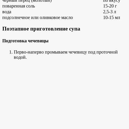
черный перец (молотый)
по вкусу
поваренная соль
15-20 г
вода
2,5-3 л
подсолнечное или оливковое масло
10-15 мл
Поэтапное приготовление супа
Подготовка чечевицы
Перво-наперво промываем чечевицу под проточной
водой.