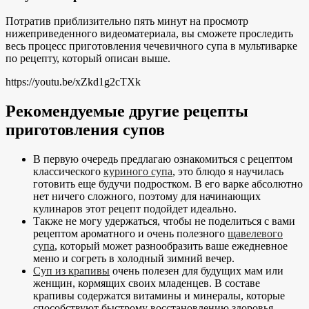
Потратив приблизительно пять минут на просмотр
нижеприведенного видеоматериала, вы сможете проследить
весь процесс приготовления чечевичного супа в мультиварке
по рецепту, который описан выше.
https://youtu.be/xZkd1g2cTXk
Рекомендуемые другие рецепты
приготовления супов
В первую очередь предлагаю ознакомиться с рецептом
классического
куриного супа
, это блюдо я научилась
готовить еще будучи подростком. В его варке абсолютно
нет ничего сложного, поэтому для начинающих
кулинаров этот рецепт подойдет идеально.
Также не могу удержаться, чтобы не поделиться с вами
рецептом ароматного и очень полезного
щавелевого
супа
, который может разнообразить ваше ежедневное
меню и согреть в холодный зимний вечер.
Суп из крапивы
очень полезен для будущих мам или
женщин, кормящих своих младенцев. В составе
крапивы содержатся витамины и минералы, которые
способствуют быстрому восстановлению здоровья