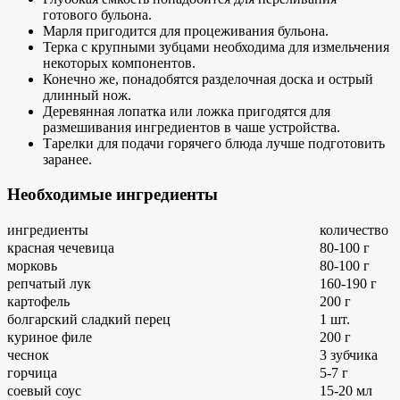
готового бульона.
Марля пригодится для процеживания бульона.
Терка с крупными зубцами необходима для измельчения
некоторых компонентов.
Конечно же, понадобятся разделочная доска и острый
длинный нож.
Деревянная лопатка или ложка пригодятся для
размешивания ингредиентов в чаше устройства.
Тарелки для подачи горячего блюда лучше подготовить
заранее.
Необходимые ингредиенты
ингредиенты
количество
красная чечевица
80-100 г
морковь
80-100 г
репчатый лук
160-190 г
картофель
200 г
болгарский сладкий перец
1 шт.
куриное филе
200 г
чеснок
3 зубчика
горчица
5-7 г
соевый соус
15-20 мл