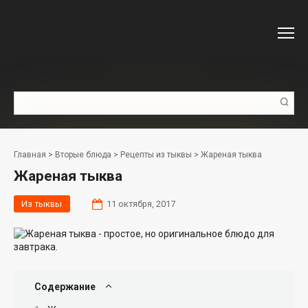
Перейти
к
контенту
Поиск:
Главная
>
Вторые блюда
>
Рецепты из тыквы
>
Жареная тыква
Жареная тыква
Из тыквы
11 октября, 2017
Содержание