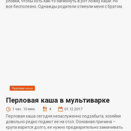
уловки, чтобы хоть как-то запихнуть в рот ложку каши. Но
всё бесполезно. Однажды родители отвезли меня с братом.
Перловая каша
Перловая каша в мультиварке
1 час. 10 мин.
4
01.12.2017
Перловая каша сегодня незаслуженно подзабыта, хозяйки
довольно редко подают ее на стол. Основная причина –
крупа варится долго, ее нужно предварительно замачивать.