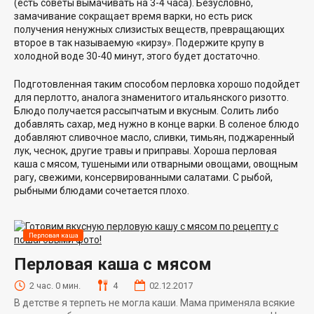
(есть советы вымачивать на 3-4 часа). Безусловно,
замачивание сокращает время варки, но есть риск
получения ненужных слизистых веществ, превращающих
второе в так называемую «кирзу». Подержите крупу в
холодной воде 30-40 минут, этого будет достаточно.
Подготовленная таким способом перловка хорошо подойдет
для перлотто, аналога знаменитого итальянского ризотто.
Блюдо получается рассыпчатым и вкусным. Солить либо
добавлять сахар, мед нужно в конце варки. В соленое блюдо
добавляют сливочное масло, сливки, тимьян, поджаренный
лук, чеснок, другие травы и приправы. Хороша перловая
каша с мясом, тушеными или отварными овощами, овощным
рагу, свежими, консервированными салатами. С рыбой,
рыбными блюдами сочетается плохо.
Перловая каша
Перловая каша с мясом
2 час. 0 мин.
4
02.12.2017
В детстве я терпеть не могла каши. Мама применяла всякие