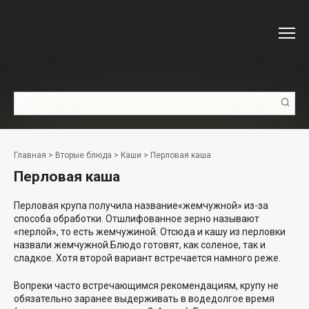
Перейти
к
контенту
Поиск:
Главная
>
Вторые блюда
>
Каши
>
Перловая каша
Перловая каша
Перловая крупа получила название«жемчужной» из-за
способа обработки. Отшлифованное зерно называют
«перлой», то есть жемчужиной. Отсюда и кашу из перловки
назвали жемчужной.Блюдо готовят, как соленое, так и
сладкое. Хотя второй вариант встречается намного реже.
Вопреки часто встречающимся рекомендациям, крупу не
обязательно заранее выдерживать в водедолгое время