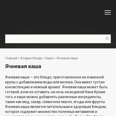
Перейти
к
контенту
Поиск:
Главная
>
Вторые блюда
>
Каши
>
Ячневая каша
Ячневая каша
Ячневая каша — это блюдо, приготовленное из ячменной
крупы с добавлением воды или молока. Она имеет густую
консистенцию и нежный аромат. Ячневая каша может быть
готовой, если ее оставить на ночь на водяной бане.Кроме
того, к каше можно добавлять различные ингредиенты,
такие как мед, сахар, сливочное масло, ягоды или фрукты.
Ячневая каша является питательным и здоровым блюдом,
которое содержит множество полезных витаминов и