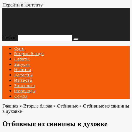
Перейти к контенту
Поиск:
Супы
Вторые блюда
Салаты
Закуски
Напитки
Десерты
Из теста
Заготовки
Маринады
Соусы
Главная
>
Вторые блюда
>
Отбивные
>
Отбивные из свинины
в духовке
Отбивные из свинины в духовке