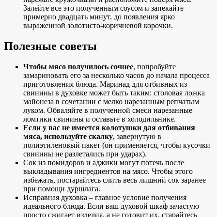
Залейте все это полученным соусом и запекайте
примерно двадцать минут, до появления ярко
выраженной золотисто-коричневой корочки.
Полезные советы
Чтобы мясо получилось сочнее
, попробуйте
замариновать его за несколько часов до начала процесса
приготовления блюда. Маринад для отбивных из
свинины в духовке может быть таким: столовая ложка
майонеза в сочетании с мелко нарезанным репчатым
луком. Обваляйте в полученной смеси нарезанные
ломтики свинины и оставьте в холодильнике.
Если у вас не имеется колотушки для отбивания
мяса, используйте скалку
, завернутую в
полиэтиленовый пакет (он применяется, чтобы кусочки
свинины не разлетались при ударах).
Сок из помидоров и аджики могут потечь после
выкладывания ингредиентов на мясо. Чтобы этого
избежать, постарайтесь слить весь лишний сок заранее
при помощи дуршлага.
Исправная духовка – главное условие получения
идеального блюда. Если ваш духовой шкаф зачастую
просто сжигает изделия, а не готовит их, старайтесь