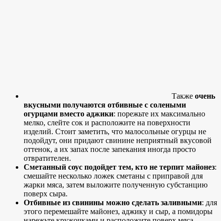
Также
очень
вкусными получаются отбивные с солеными
огурцами вместо аджики
: порежьте их максимально
мелко, слейте сок и расположите на поверхности
изделий. Стоит заметить, что малосольные огурцы не
подойдут, они придают свинине неприятный вкусовой
оттенок, а их запах после запекания иногда просто
отвратителен.
Сметанный соус подойдет тем, кто не терпит майонез
:
смешайте несколько ложек сметаны с приправой для
жарки мяса, затем выложите полученную субстанцию
поверх сыра.
Отбивные из свинины можно сделать заливными
: для
этого перемешайте майонез, аджику и сыр, а помидоры
нарежьте кружочками и расположите поверх мяса.