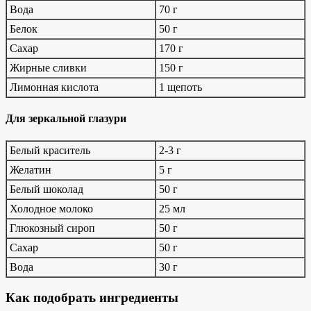
Вода
70 г
Белок
50 г
Сахар
170 г
Жирные сливки
150 г
Лимонная кислота
1 щепоть
Для зеркальной глазури
Белый краситель
2-3 г
Желатин
5 г
Белый шоколад
50 г
Холодное молоко
25 мл
Глюкозный сироп
50 г
Сахар
50 г
Вода
30 г
Как подобрать ингредиенты