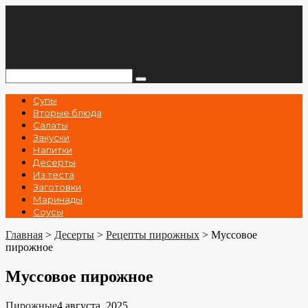
Перейти
к
контенту
Поиск:
Супы
Вторые блюда
Салаты
Закуски
Напитки
Десерты
Из теста
Заготовки
Маринады
Соусы
Главная
>
Десерты
>
Рецепты пирожных
>
Муссовое
пирожное
Муссовое пирожное
Пирожные
4 августа, 2025