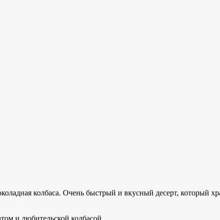
шоколадная колбаса. Очень быстрый и вкусный десерт, который х
латом и любительской колбасой.