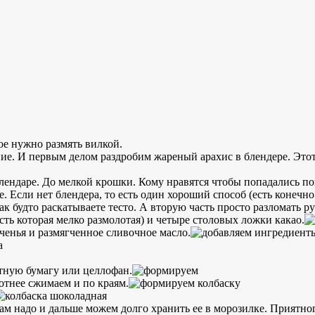
ое нужно размять вилкой.
ие. И первым делом раздробим жареный арахис в блендере. Этот 
лендаре. До мелкой крошки. Кому нравятся чтобы попадались по
. Если нет блендера, то есть один хороший способ (есть конечн
как будто раскатываете тесто. А вторую часть просто разломать р
сть которая мелко размолотая) и четыре столовых ложки какао.
енья и размягченное сливочное масло.
тную бумагу или целлофан.
отнее сжимаем и по краям.
ам надо и дальше можем долго хранить ее в морозилке. Приятног