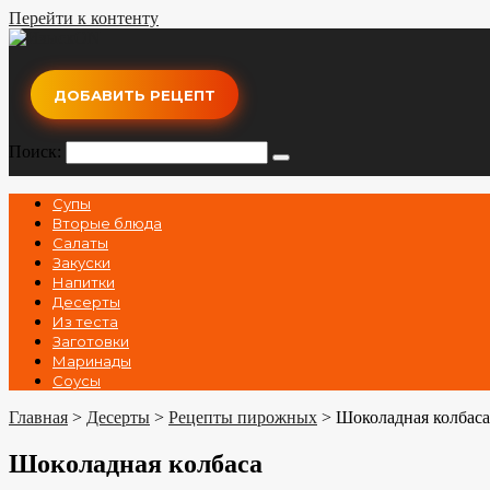
Перейти к контенту
ДОБАВИТЬ РЕЦЕПТ
Поиск:
Супы
Вторые блюда
Салаты
Закуски
Напитки
Десерты
Из теста
Заготовки
Маринады
Соусы
Главная
>
Десерты
>
Рецепты пирожных
>
Шоколадная колбаса
Шоколадная колбаса