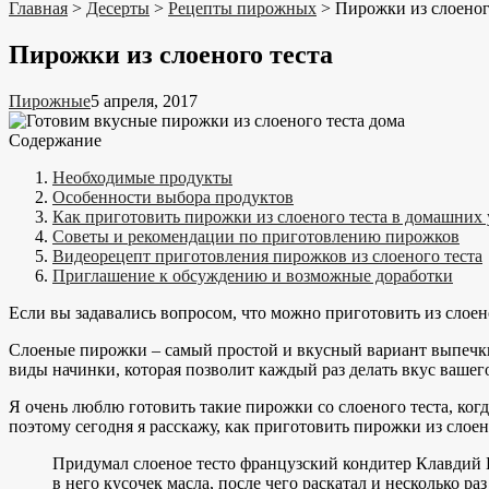
Главная
>
Десерты
>
Рецепты пирожных
>
Пирожки из слоеног
Пирожки из слоеного теста
Пирожные
5 апреля, 2017
Содержание
Необходимые продукты
Особенности выбора продуктов
Как приготовить пирожки из слоеного теста в домашних
Советы и рекомендации по приготовлению пирожков
Видеорецепт приготовления пирожков из слоеного теста
Приглашение к обсуждению и возможные доработки
Если вы задавались вопросом, что можно приготовить из слоеног
Слоеные пирожки – самый простой и вкусный вариант выпечки
виды начинки, которая позволит каждый раз делать вкус ваше
Я очень люблю готовить такие пирожки со слоеного теста, когд
поэтому сегодня я расскажу, как приготовить пирожки из слоен
Придумал слоеное тесто французский кондитер Клавдий Ге
в него кусочек масла, после чего раскатал и несколько ра