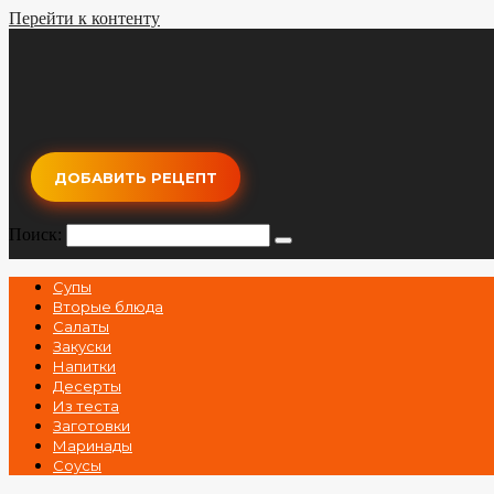
Перейти к контенту
ДОБАВИТЬ РЕЦЕПТ
Поиск:
Супы
Вторые блюда
Салаты
Закуски
Напитки
Десерты
Из теста
Заготовки
Маринады
Соусы