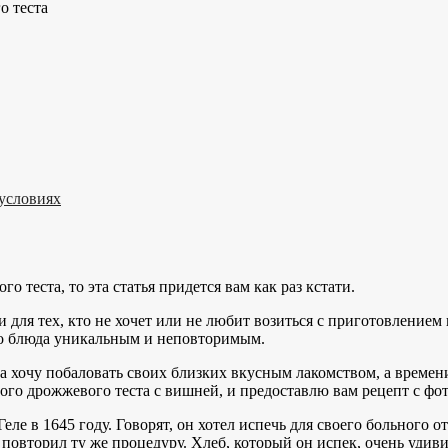
о теста
 условиях
о теста, то эта статья придется вам как раз кстати.
 для тех, кто не хочет или не любит возиться с приготовлени
го блюда уникальным и неповторимым.
а хочу побаловать своих близких вкусным лакомством, а времени
ого дрожжевого теста с вишней, и предоставлю вам рецепт с фото
ле в 1645 году. Говорят, он хотел испечь для своего больного о
з повторил ту же процедуру. Хлеб, который он испек, очень удиви