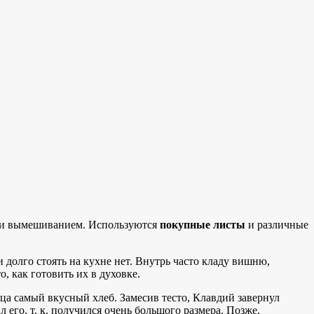
ем и вымешиванием. Используются
покупные листы
и различные
 долго стоять на кухне нет. Внутрь часто кладу вишню,
, как готовить их в духовке.
тца самый вкусный хлеб. Замесив тесто, Клавдий завернул
л его, т. к. получился очень большого размера. Позже,