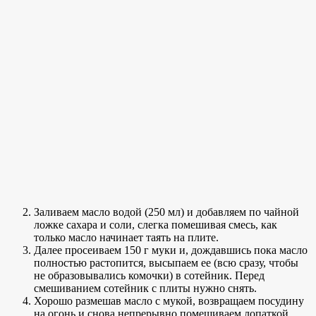
Заливаем масло водой (250 мл) и добавляем по чайной
ложке сахара и соли, слегка помешивая смесь, как
только масло начинает таять на плите.
Далее просеиваем 150 г муки и, дождавшись пока масло
полностью растопится, высыпаем ее (всю сразу, чтобы
не образовывались комочки) в сотейник. Перед
смешиванием сотейник с плиты нужно снять.
Хорошо размешав масло с мукой, возвращаем посудину
на огонь и снова непрерывно помешиваем лопаткой.