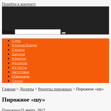
Перейти к контенту
Поиск:
Супы
Вторые блюда
Салаты
Закуски
Напитки
Десерты
Из теста
Заготовки
Маринады
Соусы
Главная
>
Десерты
>
Рецепты пирожных
>
Пирожное «шу»
Пирожное «шу»
Пирожные
21 марта, 2017