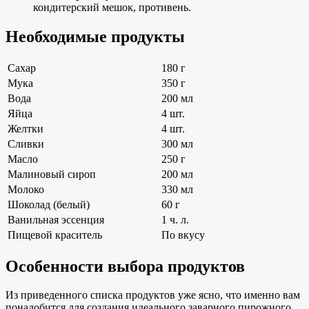
кондитерский мешок, противень.
Необходимые продукты
Сахар
180 г
Мука
350 г
Вода
200 мл
Яйца
4 шт.
Желтки
4 шт.
Сливки
300 мл
Масло
250 г
Малиновый сироп
200 мл
Молоко
330 мл
Шоколад (белый)
60 г
Ванильная эссенция
1 ч. л.
Пищевой краситель
По вкусу
Особенности выбора продуктов
Из приведенного списка продуктов уже ясно, что именно вам
понадобится для создания идеального заварного пирожного