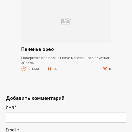
Печенье орео
Наверняка все помнят вкус магазинного печенья
«Орео»
60 мин.
25
0
Добавить комментарий
Имя
*
Email
*