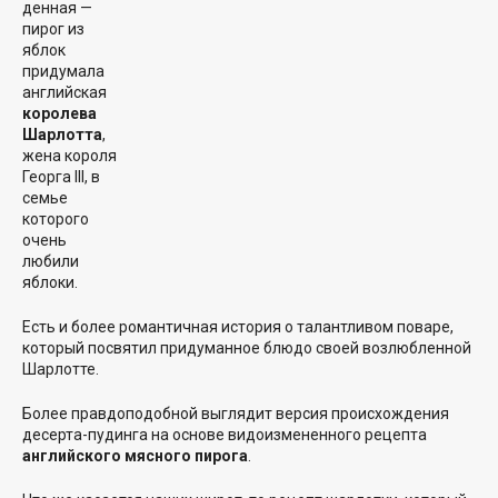
денная —
пирог из
яблок
придумала
английская
королева
Шарлотта
,
жена короля
Георга III, в
семье
которого
очень
любили
яблоки.
Есть и более романтичная история о талантливом поваре,
который посвятил придуманное блюдо своей возлюбленной
Шарлотте.
Более правдоподобной выглядит версия происхождения
десерта-пудинга на основе видоизмененного рецепта
английского мясного пирога
.