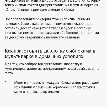
Что же касается наших широт, то рецепт шарлотки, который
теперь используется для приготовления в мультиварке из
яблок, появился примерно в конце XIX века.
После заселения территории страны приглашенными
немцами, было открыто немало немецких пекарен, где
готовили десерт из остатков хлеба и булок. Поскольку
экономных немок часто называли обобщенно Шарлоттами,
за десертом закрепилось именно это название.
Как приготовить шарлотку с яблоками в
мультиварке в домашних условиях
Для тех, кто собирается приготовить шарлотку в
мультиварке, далее мы представляем пошаговый рецепт с
фото.
Моем и очищаем от кожуры яблоки, затем разрезаем
их и удаляем семенные коробочки. Теперь фрукты
можно нарезать ломтиками.