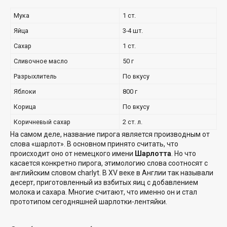
Мука
1 ст.
Яйца
3-4 шт.
Сахар
1 ст.
Сливочное масло
50 г
Разрыхлитель
По вкусу
Яблоки
800 г
Корица
По вкусу
Коричневый сахар
2 ст. л.
На самом деле, название пирога является производным от
слова «шарлот». В основном принято считать, что
происходит оно от немецкого имени
Шарлотта
. Но что
касается конкретно пирога, этимологию слова соотносят с
английским словом charlyt. В XV веке в Англии так называли
десерт, приготовленный из взбитых яиц с добавлением
молока и сахара. Многие считают, что именно он и стал
прототипом сегодняшней шарлотки-лентяйки.