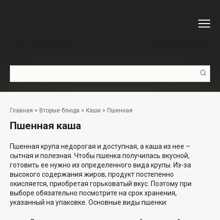
Перейти
к
контенту
Поиск:
Главная
>
Вторые блюда
>
Каши
>
Пшенная
Пшенная каша
Пшенная крупа недорогая и доступная, а каша из нее –
сытная и полезная. Чтобы пшенка получилась вкусной,
готовить ее нужно из определенного вида крупы. Из-за
высокого содержания жиров, продукт постепенно
окисляется, приобретая горьковатый вкус. Поэтому при
выборе обязательно посмотрите на срок хранения,
указанный на упаковке. Основные виды пшенки: