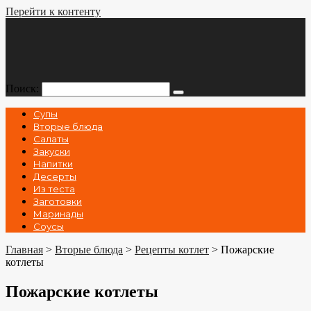
Перейти к контенту
Поиск:
Супы
Вторые блюда
Салаты
Закуски
Напитки
Десерты
Из теста
Заготовки
Маринады
Соусы
Главная
>
Вторые блюда
>
Рецепты котлет
>
Пожарские
котлеты
Пожарские котлеты