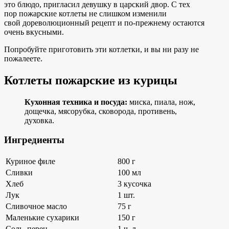
это блюдо, пригласил девушку в царский двор. С тех
пор пожарские котлеты не слишком изменили
свой дореволюционный рецепт и по-прежнему остаются
очень вкусными.
Попробуйте приготовить эти котлетки, и вы ни разу не
пожалеете.
Котлеты пожарские из курицы
Кухонная техника и посуда:
миска, пиала, нож,
дощечка, мясорубка, сковорода, противень,
духовка.
Ингредиенты
Куриное филе
800 г
Сливки
100 мл
Хлеб
3 кусочка
Лук
1 шт.
Сливочное масло
75 г
Маленькие сухарики
150 г
Соль, перец
1 ч. л.