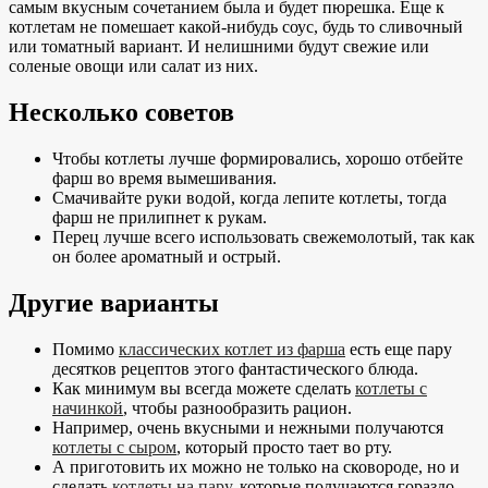
самым вкусным сочетанием была и будет пюрешка. Еще к
котлетам не помешает какой-нибудь соус, будь то сливочный
или томатный вариант. И нелишними будут свежие или
соленые овощи или салат из них.
Несколько советов
Чтобы котлеты лучше формировались, хорошо отбейте
фарш во время вымешивания.
Смачивайте руки водой, когда лепите котлеты, тогда
фарш не прилипнет к рукам.
Перец лучше всего использовать свежемолотый, так как
он более ароматный и острый.
Другие варианты
Помимо
классических котлет из фарша
есть еще пару
десятков рецептов этого фантастического блюда.
Как минимум вы всегда можете сделать
котлеты с
начинкой
, чтобы разнообразить рацион.
Например, очень вкусными и нежными получаются
котлеты с сыром
, который просто тает во рту.
А приготовить их можно не только на сковороде, но и
сделать
котлеты на пару
, которые получаются гораздо