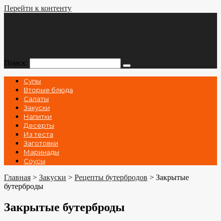
Перейти к контенту
Поиск:
Супы
Вторые блюда
Салаты
Закуски
Напитки
Десерты
Из теста
Заготовки
Маринады
Соусы
Главная
>
Закуски
>
Рецепты бутербродов
>
Закрытые
бутерброды
Закрытые бутерброды