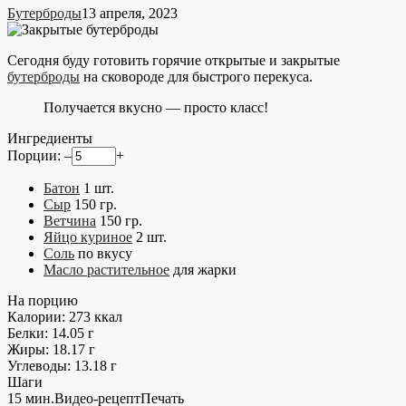
Бутерброды
13 апреля, 2023
Сегодня буду готовить горячие открытые и закрытые
бутерброды
на сковороде для быстрого перекуса.
Получается вкусно — просто класс!
Ингредиенты
Порции:
–
+
Батон
1
шт.
Сыр
150
гр.
Ветчина
150
гр.
Яйцо куриное
2
шт.
Соль
по вкусу
Масло растительное
для жарки
На порцию
Калории:
273
ккал
Белки:
14.05
г
Жиры:
18.17
г
Углеводы:
13.18
г
Шаги
15 мин.
Видео-рецепт
Печать