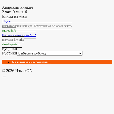
Аварский хинкал
2 час. 9 мин.
6
Блюда из мяса
Здесь
и изготовления баннера. Качественная основа и печать
sgorod.info
Пистолет kjworks mk2 co2
пистолет kjworks
airsoftsports.ru
Рубрики
Рубрики
Размещение рекламы
© 2026 ИзыскON