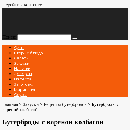
Перейти к контенту
Поиск:
Супы
Вторые блюда
Салаты
Закуски
Напитки
Десерты
Из теста
Заготовки
Маринады
Соусы
Главная
>
Закуски
>
Рецепты бутербродов
>
Бутерброды с
вареной колбасой
Бутерброды с вареной колбасой