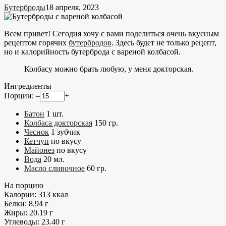
Бутерброды
18 апреля, 2023
Всем привет! Сегодня хочу с вами поделиться очень вкусным
рецептом горячих
бутербродов
. Здесь будет не только рецепт,
но и калорийность бутерброда с вареной колбасой.
Колбасу можно брать любую, у меня докторская.
Ингредиенты
Порции:
–
+
Батон
1
шт.
Колбаса докторская
150
гр.
Чеснок
1
зубчик
Кетчуп
по вкусу
Майонез
по вкусу
Вода
20
мл.
Масло сливочное
60
гр.
На порцию
Калории:
313
ккал
Белки:
8.94
г
Жиры:
20.19
г
Углеводы:
23.40
г