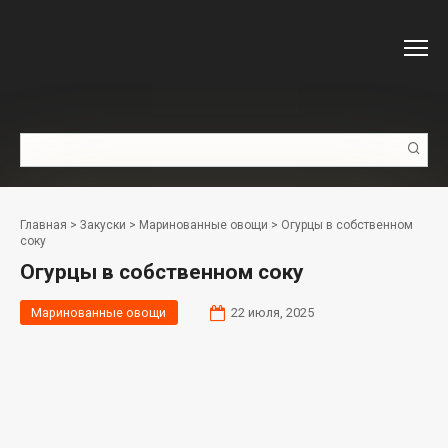
Перейти
к
контенту
Поиск:
Главная
>
Закуски
>
Маринованные овощи
>
Огурцы в собственном
соку
Огурцы в собственном соку
Маринованные овощи
22 июля, 2025