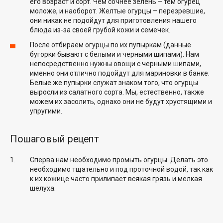
его возраст и сорт. Чем сочнее зелень – тем огурец
моложе, и наоборот. Желтые огурцы – перезревшие,
они никак не подойдут для приготовления нашего
блюда из-за своей грубой кожи и семечек.
После отбираем огурцы по их пупыркам (данные
бугорки бывают с белыми и черными шипами). Нам
непосредственно нужны овощи с черными шипами,
именно они отлично подойдут для мариновки в банке.
Белые же пупырки служат знаком того, что огурцы
выросли из салатного сорта. Мы, естественно, также
можем их засолить, однако они не будут хрустящими и
упругими.
Пошаговый рецепт
Сперва нам необходимо промыть огурцы. Делать это
необходимо тщательно и под проточной водой, так как
к их кожице часто прилипает всякая грязь и мелкая
шелуха.