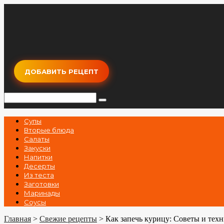
Перейти
к
контенту
ДОБАВИТЬ РЕЦЕПТ
Поиск:
Супы
Вторые блюда
Салаты
Закуски
Напитки
Десерты
Из теста
Заготовки
Маринады
Соусы
Главная
>
Свежие рецепты
>
Как запечь курицу: Советы и тех