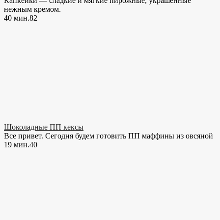
Капкейки — сладкие и мягкие пирожные, украшенные
нежным кремом.
40 мин.
8
2
Шоколадные ПП кексы
Все привет. Сегодня будем готовить ПП маффины из овсяной
19 мин.
4
0