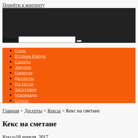
Перейти к контенту
Поиск:
Супы
Вторые блюда
Салаты
Закуски
Напитки
Десерты
Из теста
Заготовки
Маринады
Соусы
Главная
>
Десерты
>
Кексы
>
Кекс на сметане
Кекс на сметане
Кексы
18 апреля, 2017