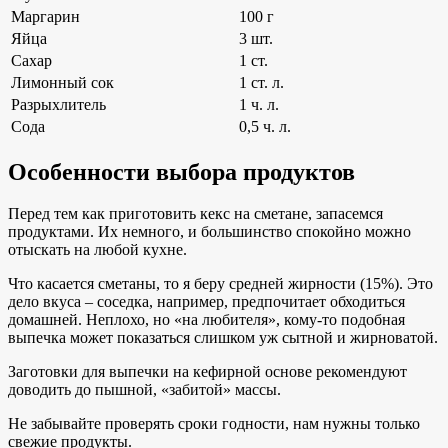
Маргарин
100 г
Яйца
3 шт.
Сахар
1 ст.
Лимонный сок
1 ст. л.
Разрыхлитель
1 ч. л.
Сода
0,5 ч. л.
Особенности выбора продуктов
Перед тем как приготовить кекс на сметане, запасемся
продуктами. Их немного, и большинство спокойно можно
отыскать на любой кухне.
Что касается сметаны, то я беру средней жирности (15%). Это
дело вкуса – соседка, например, предпочитает обходиться
домашней. Неплохо, но «на любителя», кому-то подобная
выпечка может показаться слишком уж сытной и жирноватой.
Заготовки для выпечки на кефирной основе рекомендуют
доводить до пышной, «забитой» массы.
Не забывайте проверять сроки годности, нам нужны только
свежие продукты.