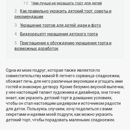
Чем лучше не украшать торт для детей
Как правильно украсить детский торт: советы и
рекомендации
Украшение тортов для детей: идеи и фото
Видеорецепт украшения детского торта
Приглашение к обсуждению украшения торта и
возможных доработок
Одна из моих подруг, которая также является по
совместительству мамой 8-летнего сорванца-сладкоежки,
обожает печь для него различные вкусняшки и угощать ими
гостей и знакомую детвору. Кроме безумно вкусной выпечки,
у нее настоящий талант художника и дизайнера, она точно
знает, как украсить детский торт в домашних условиях,
чтобы он стал настоящим шедевром и источником радости
для деток. Пользуясь случаем, хочу поделиться с вами
секретами и идеями моей подруги, как можно украсить
детский торт, чтобы порадовать маленьких сладкоежек.