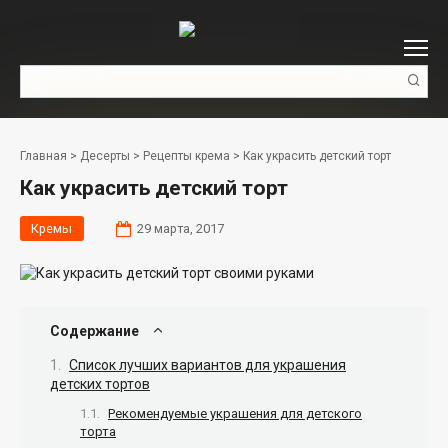
Перейти
к
контенту
Поиск:
Главная
>
Десерты
>
Рецепты крема
>
Как украсить детский торт
Как украсить детский торт
Кремы
29 марта, 2017
Содержание
Список лучших вариантов для украшения
детских тортов
Рекомендуемые украшения для детского
торта