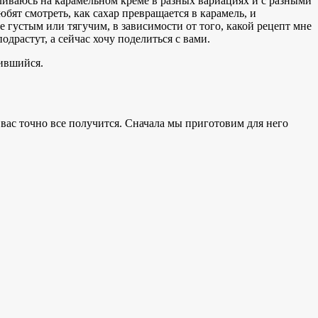
вливаюсь на карамельном креме в разных вариациях и с разными
юбят смотреть, как сахар превращается в карамель, и
е густым или тягучим, в зависимости от того, какой рецепт мне
одрастут, а сейчас хочу поделиться с вами.
вившийся.
у вас точно все получится. Сначала мы приготовим для него