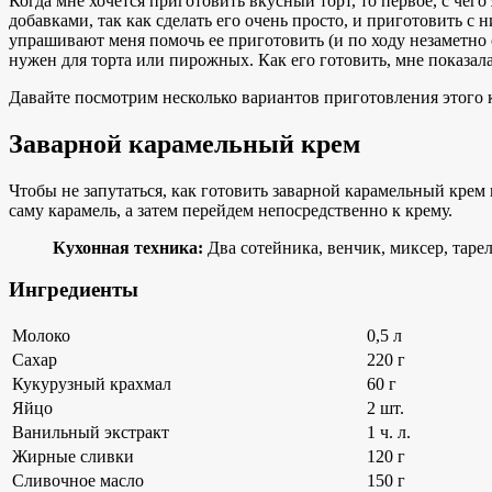
Когда мне хочется приготовить вкусный торт, то первое, с чег
добавками, так как сделать его очень просто, и приготовить с 
упрашивают меня помочь ее приготовить (и по ходу незаметно с
нужен для торта или пирожных. Как его готовить, мне показала 
Давайте посмотрим несколько вариантов приготовления этого 
Заварной карамельный крем
Чтобы не запутаться, как готовить заварной карамельный крем 
саму карамель, а затем перейдем непосредственно к крему.
Кухонная техника:
Два сотейника, венчик, миксер, тарел
Ингредиенты
Молоко
0,5 л
Сахар
220 г
Кукурузный крахмал
60 г
Яйцо
2 шт.
Ванильный экстракт
1 ч. л.
Жирные сливки
120 г
Сливочное масло
150 г