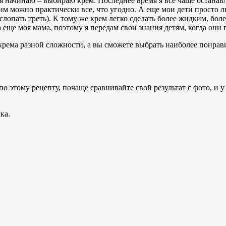
о я начинаю – выбираю крем. Последнее время я все чаще остана
ним можно практически все, что угодно. А еще мои дети просто л
лопать треть). К тому же крем легко сделать более жидким, боле
еще моя мама, поэтому я передам свои знания детям, когда они п
крема разной сложности, а вы сможете выбрать наиболее понра
по этому рецепту, почаще сравнивайте свой результат с фото, и 
ка.