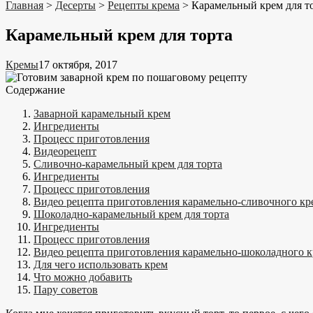
Главная
>
Десерты
>
Рецепты крема
>
Карамельный крем для т
Карамельный крем для торта
Кремы
17 октября, 2017
Содержание
Заварной карамельный крем
Ингредиенты
Процесс приготовления
Видеорецепт
Сливочно-карамельный крем для торта
Ингредиенты
Процесс приготовления
Видео рецепта приготовления карамельно-сливочного кр
Шоколадно-карамельный крем для торта
Ингредиенты
Процесс приготовления
Видео рецепта приготовления карамельно-шоколадного 
Для чего использовать крем
Что можно добавить
Пару советов