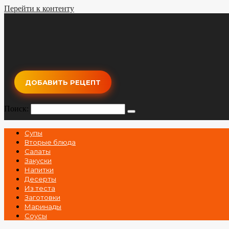
Перейти к контенту
ДОБАВИТЬ РЕЦЕПТ
Поиск:
Супы
Вторые блюда
Салаты
Закуски
Напитки
Десерты
Из теста
Заготовки
Маринады
Соусы