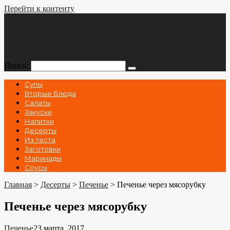
Перейти к контенту
Поиск:
Супы
Вторые блюда
Салаты
Закуски
Напитки
Десерты
Из теста
Заготовки
Маринады
Соусы
Главная
>
Десерты
>
Печенье
>
Печенье через мясорубку
Печенье через мясорубку
Печенье
23 марта, 2017