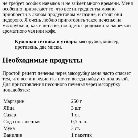
не требует особых навыков и не займет много времени. Меня
особенно привлекает то, что все ингредиенты можно
приобрести в любом продуктовом магазине, и стоят они
недорого. Я очень люблю приготовить такое печенье на
мясорубке и, как в детстве, посидеть с родными за чашечкой
ароматного чая или кофе.
Кухонная техника и утварь:
мясорубка, миксер,
противень, две миски.
Необходимые продукты
Простой рецепт печенья через мясорубку меня часто спасает
тем, что все ингредиенты почти всегда найдутся под рукой.
Для приготовления песочного печенья через мясорубку
понадобятся:
Маргарин
250 г
Яйца
3 шт.
Сахар
1 ст.
Сода погашенная
0,5 ч. л.
Мука
3 ст.
Ванилин
1 пакетик