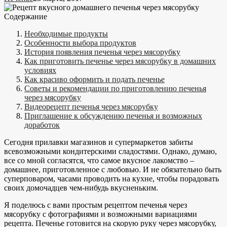
Содержание
Необходимые продукты
Особенности выбора продуктов
История появления печенья через мясорубку
Как приготовить печенье через мясорубку в домашних
условиях
Как красиво оформить и подать печенье
Советы и рекомендации по приготовлению печенья
через мясорубку
Видеорецепт печенья через мясорубку
Приглашение к обсуждению печенья и возможных
доработок
Сегодня прилавки магазинов и супермаркетов забиты
всевозможными кондитерскими сладостями. Однако, думаю,
все со мной согласятся, что самое вкусное лакомство –
домашнее, приготовленное с любовью. И не обязательно быть
суперповаром, часами проводить на кухне, чтобы порадовать
своих домочадцев чем-нибудь вкусненьким.
Я поделюсь с вами простым рецептом печенья через
мясорубку с фотографиями и возможными вариациями
рецепта. Печенье готовится на скорую руку через мясорубку,