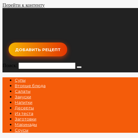
Перейти к контенту
ДОБАВИТЬ РЕЦЕПТ
Поиск:
Супы
Вторые блюда
Салаты
Закуски
Напитки
Десерты
Из теста
Заготовки
Маринады
Соусы