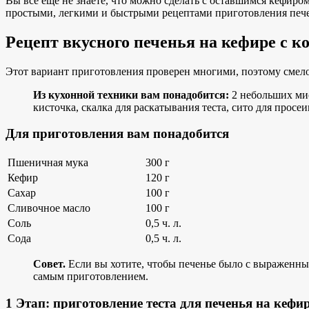
Вы все еще не знаете, что можно сделать с оставшимся кефиром
простыми, легкими и быстрыми рецептами приготовления печен
Рецепт вкусного печенья на кефире с к
Этот вариант приготовления проверен многими, поэтому смело
Из кухонной техники вам понадобится:
2 небольших мис
кисточка, скалка для раскатывания теста, сито для просе
Для приготовления вам понадобится
Пшеничная мука
300 г
Кефир
120 г
Сахар
100 г
Сливочное масло
100 г
Соль
0,5 ч. л.
Сода
0,5 ч. л.
Совет.
Если вы хотите, чтобы печенье было с выраженным
самым приготовлением.
1 Этап: приготовление теста для печенья на кефи