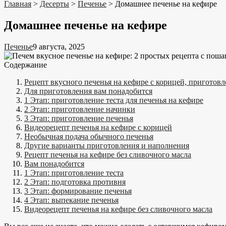
Главная
>
Десерты
>
Печенье
>
Домашнее печенье на кефире
Домашнее печенье на кефире
Печенье
9 августа, 2025
Содержание
Рецепт вкусного печенья на кефире с корицей, приготовл
Для приготовления вам понадобится
1 Этап: приготовление теста для печенья на кефире
2 Этап: приготовление начинки
3 Этап: приготовление печенья
Видеорецепт печенья на кефире с корицей
Необычная подача обычного печенья
Другие варианты приготовления и наполнения
Рецепт печенья на кефире без сливочного масла
Вам понадобится
1 Этап: приготовление теста
2 Этап: подготовка противня
3 Этап: формирование печенья
4 Этап: выпекание печенья
Видеорецепт печенья на кефире без сливочного масла