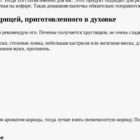
? Тогда эта статья именно для вас. Этот продукт подходит для р
ья на кефире. Такая домашняя выпечка обязательно понравится 
орицей, приготовленного в духовке
 рекомендую его. Печенье получается хрустящим, не очень слад
ки, столовая ложка, небольшая кастрюля или железная миска, дл
ивания муки, противень.
 ароматом корицы, тогда лучше взять свежемолотую корицу. Под
ре