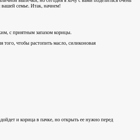
азличной выпечки, но сегодня я хочу с вами поделиться очень
вашей семье. Итак, начнем!
ким, с приятным запахом корицы.
я того, чтобы растопить масло, силиконовая
ойдет и корица в пачке, но открыть ее нужно перед