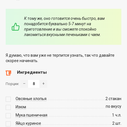
К тому же, оно готовится очень быстро, вам
понадобится буквально 5-7 минут на
приготовление и вы сможете спокойно
лакомиться вкусными печеньками с чаем.
Я думаю, что вам уже не терпится узнать, так что давайте
скорее начинать.
Ингредиенты
–
+
Порции:
Овсяные хлопья
2
стакан
по вкусу
Изюм
Мука пшеничная
1
ч.л.
Яйцо куриное
2
шт.