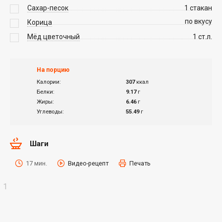
Сахар-песок
1
стакан
по вкусу
Корица
Мёд цветочный
1
ст.л.
На порцию
Калории:
307
ккал
Белки:
9.17
г
Жиры:
6.46
г
Углеводы:
55.49
г
Шаги
17 мин.
Видео-рецепт
Печать