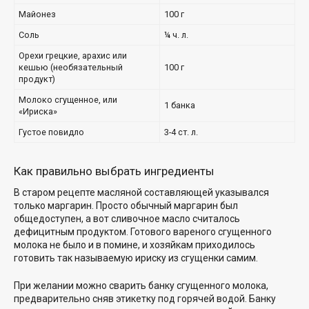
Майонез
100 г
Соль
¼ ч. л.
Орехи грецкие, арахис или
кешью (необязательный
100 г
продукт)
Молоко сгущенное, или
1 банка
«Ириска»
Густое повидло
3-4 ст. л.
Как правильно выбрать ингредиенты
В старом рецепте масляной составляющей указывался
только маргарин. Просто обычный маргарин был
общедоступен, а вот сливочное масло считалось
дефицитным продуктом. Готового вареного сгущенного
молока не было и в помине, и хозяйкам приходилось
готовить так называемую ириску из сгущенки самим.
При желании можно сварить банку сгущенного молока,
предварительно сняв этикетку под горячей водой. Банку