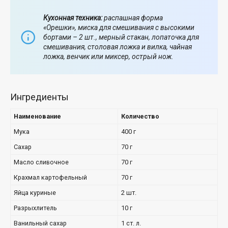
Кухонная техника:
распашная форма
«Орешки», миска для смешивания с высокими
бортами – 2 шт., мерный стакан, лопаточка для
смешивания, столовая ложка и вилка, чайная
ложка, венчик или миксер, острый нож.
Ингредиенты
Наименование
Количество
Мука
400 г
Сахар
70 г
Масло сливочное
70 г
Крахмал картофельный
70 г
Яйца куриные
2 шт.
Разрыхлитель
10 г
Ванильный сахар
1 ст. л.