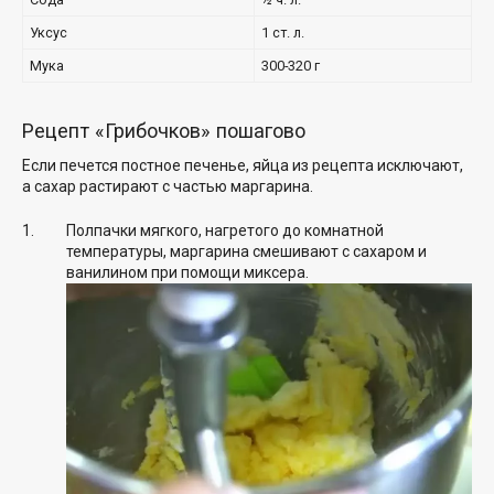
Уксус
1 ст. л.
Мука
300-320 г
Рецепт «Грибочков» пошагово
Если печется постное печенье, яйца из рецепта исключают,
а сахар растирают с частью маргарина.
Полпачки мягкого, нагретого до комнатной
температуры, маргарина смешивают с сахаром и
ванилином при помощи миксера.