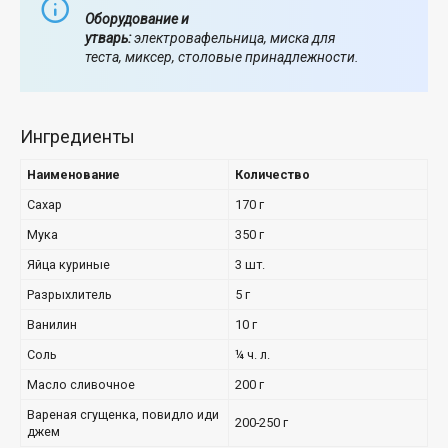
Оборудование и
утварь:
электровафельница, миска для
теста, миксер, столовые принадлежности.
Ингредиенты
Наименование
Количество
Сахар
170 г
Мука
350 г
Яйца куриные
3 шт.
Разрыхлитель
5 г
Ванилин
10 г
Соль
¼ ч. л.
Масло сливочное
200 г
Вареная сгущенка, повидло иди
200-250 г
джем