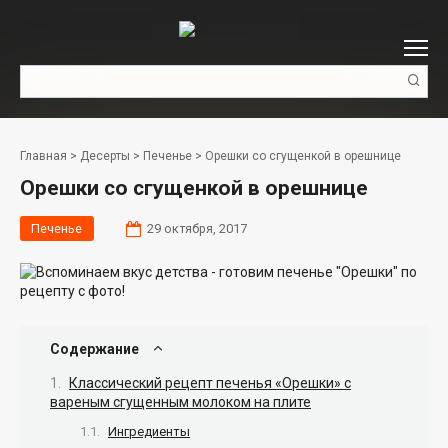
Перейти
к
контенту
Поиск:
Главная
>
Десерты
>
Печенье
>
Орешки со сгущенкой в орешнице
Орешки со сгущенкой в орешнице
Печенье
29 октября, 2017
Содержание
Классический рецепт печенья «Орешки» с
вареным сгущенным молоком на плите
Ингредиенты