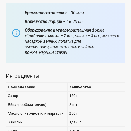
Время приготовления
– 30 мин.
Количество порций
– 16-20 шт.
Оборудование и утварь:
распашная форма
«Грибочки», миска – 2 шт., чашка – 3 шт., миксер с
насадкой венчик, лопатка для
смешивания, нож, столовая и чайная
ложки, мерный стакан.
Ингредиенты
Наименование
Количество
Сахар
180 г
Яйца (необязательно)
2 шт.
Масло сливочное или маргарин
250 г
Ванилин
1/3 ч. л.
Сода
½ ч. л.