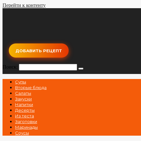
Перейти к контенту
ДОБАВИТЬ РЕЦЕПТ
Поиск:
Супы
Вторые блюда
Салаты
Закуски
Напитки
Десерты
Из теста
Заготовки
Маринады
Соусы