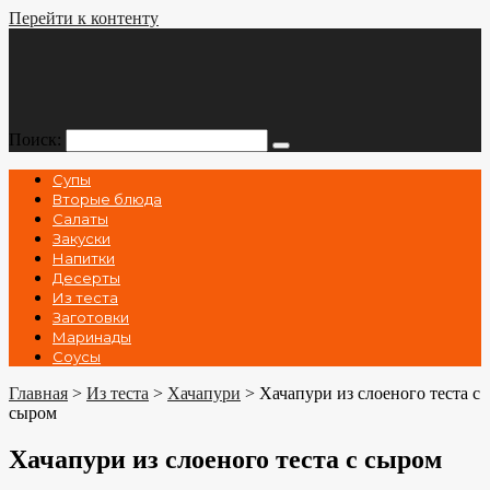
Перейти к контенту
Поиск:
Супы
Вторые блюда
Салаты
Закуски
Напитки
Десерты
Из теста
Заготовки
Маринады
Соусы
Главная
>
Из теста
>
Хачапури
>
Хачапури из слоеного теста с
сыром
Хачапури из слоеного теста с сыром