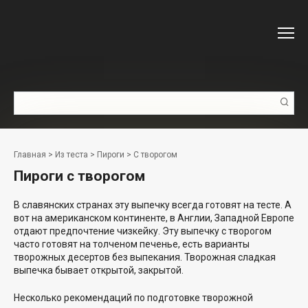
Перейти
к
контенту
Поиск:
Главная
>
Из теста
>
Пироги
>
С творогом
Пироги с творогом
В славянских странах эту выпечку всегда готовят на тесте. А
вот на американском континенте, в Англии, Западной Европе
отдают предпочтение чизкейку. Эту выпечку с творогом
часто готовят на толченом печенье, есть варианты
творожных десертов без выпекания. Творожная сладкая
выпечка бывает открытой, закрытой.
Несколько рекомендаций по подготовке творожной