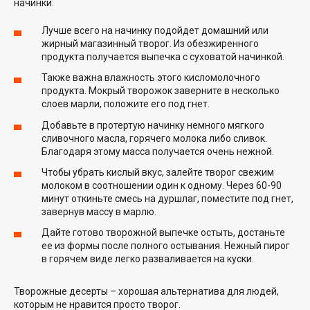
начинки:
Лучше всего на начинку подойдет домашний или
жирный магазинный творог. Из обезжиренного
продукта получается выпечка с суховатой начинкой.
Также важна влажность этого кисломолочного
продукта. Мокрый творожок заверните в несколько
слоев марли, положите его под гнет.
Добавьте в протертую начинку немного мягкого
сливочного масла, горячего молока либо сливок.
Благодаря этому масса получается очень нежной.
Чтобы убрать кислый вкус, залейте творог свежим
молоком в соотношении один к одному. Через 60-90
минут откиньте смесь на дуршлаг, поместите под гнет,
завернув массу в марлю.
Дайте готово творожной выпечке остыть, достаньте
ее из формы после полного остывания. Нежный пирог
в горячем виде легко разваливается на куски.
Творожные десерты – хорошая альтернатива для людей,
которым не нравится просто творог.