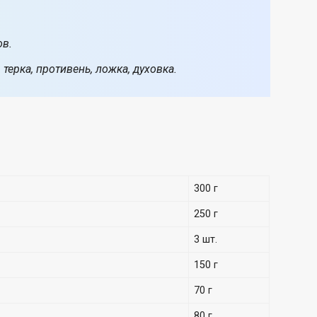
ов.
 терка, противень, ложка, духовка.
300 г
250 г
3 шт.
150 г
70 г
80 г