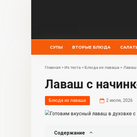
Перейти
к
контенту
СУПЫ
ВТОРЫЕ БЛЮДА
САЛАТ
Главная
>
Из теста
>
Блюда из лаваша
>
Лаваш 
Лаваш с начин
Блюда из лаваша
2 июля, 2026
Содержание