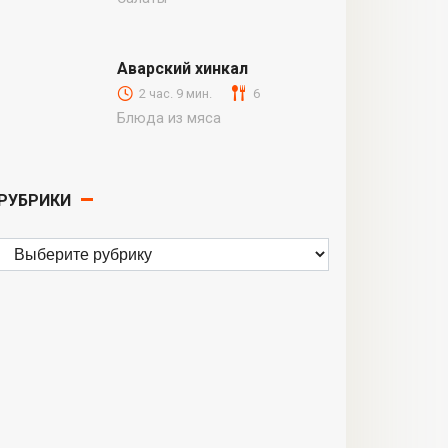
Аварский хинкал
2 час. 9 мин.
6
Блюда из мяса
РУБРИКИ
Рубрики