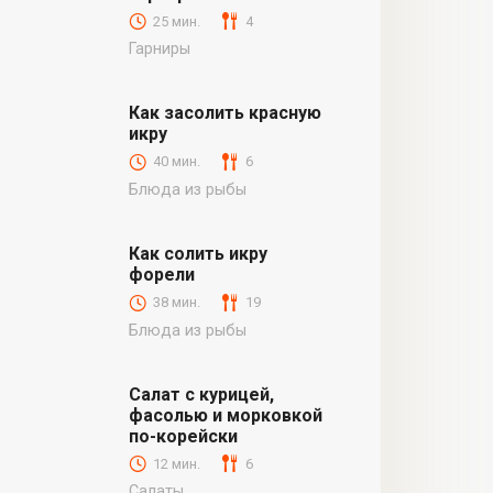
25 мин.
4
Гарниры
Как засолить красную
икру
40 мин.
6
Блюда из рыбы
Как солить икру
форели
38 мин.
19
Блюда из рыбы
Салат с курицей,
фасолью и морковкой
по-корейски
12 мин.
6
Салаты