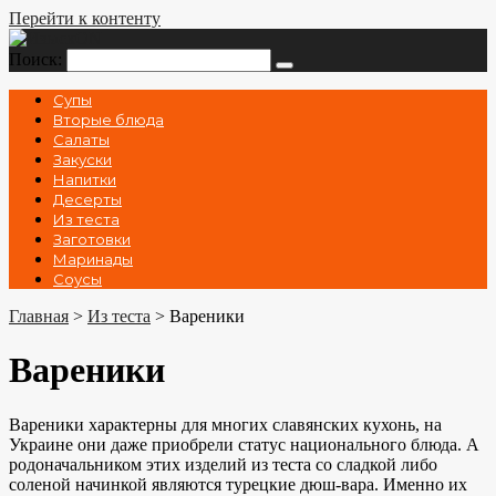
Перейти к контенту
Поиск:
Супы
Вторые блюда
Салаты
Закуски
Напитки
Десерты
Из теста
Заготовки
Маринады
Соусы
Главная
>
Из теста
>
Вареники
Вареники
Вареники характерны для многих славянских кухонь, на
Украине они даже приобрели статус национального блюда. А
родоначальником этих изделий из теста со сладкой либо
соленой начинкой являются турецкие дюш-вара. Именно их