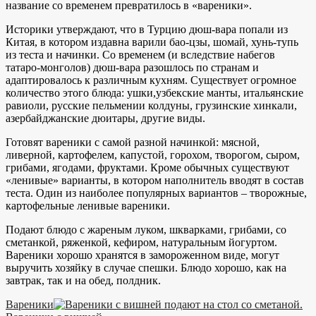
название со временем превратилось в «вареники».
Историки утверждают, что в Турцию дюш-вара попали из
Китая, в котором издавна варили бао-цзы, шомай, хунь-тупь
из теста и начинки. Со временем (и вследствие набегов
татаро-монголов) дюш-вара разошлось по странам и
адаптировалось к различным кухням. Существует огромное
количество этого блюда: ушки,узбекские манты, итальянские
равиоли, русские пельмении колдуны, грузинские хинкали,
азербайджанские дюитары, другие виды.
Готовят вареники с самой разной начинкой: мясной,
ливерной, картофелем, капустой, горохом, творогом, сыром,
грибами, ягодами, фруктами. Кроме обычных существуют
«ленивые» варианты, в котором наполнитель вводят в состав
теста. Один из наиболее популярных вариантов – творожные,
картофельные ленивые вареники.
Подают блюдо с жареным луком, шкварками, грибами, со
сметанкой, ряженкой, кефиром, натуральным йогуртом.
Вареники хорошо хранятся в замороженном виде, могут
выручить хозяйку в случае спешки. Блюдо хорошо, как на
завтрак, так и на обед, полдник.
Вареники