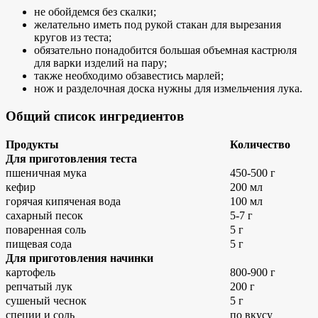
не обойдемся без скалки;
желательно иметь под рукой стакан для вырезания
кругов из теста;
обязательно понадобится большая объемная кастрюля
для варки изделий на пару;
также необходимо обзавестись марлей;
нож и разделочная доска нужны для измельчения лука.
Общий список ингредиентов
Продукты
Количество
Для приготовления теста
пшеничная мука
450-500 г
кефир
200 мл
горячая кипяченая вода
100 мл
сахарный песок
5-7 г
поваренная соль
5 г
пищевая сода
5 г
Для приготовления начинки
картофель
800-900 г
репчатый лук
200 г
сушеный чеснок
5 г
специи и соль
по вкусу