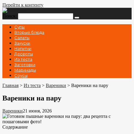
Перейти к контенту
Поиск:
Супы
Вторые блюда
Салаты
Закуски
Напитки
Десерты
Из теста
Заготовки
Маринады
Соусы
Главная
>
Из теста
>
Вареники
>
Вареники на пару
Вареники на пару
Вареники
21 июня, 2026
Содержание