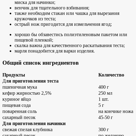
миска для начинки;
венчик для тщательного взбивания;
также необходим стакан или чашка для вырезания
кружочков из теста;
острый нож пригодится для измельчения ягод;
хорошо бы обзавестись полиэтиленовым пакетом или
пищевой пленкой;
скалка важна для качественного раскатывания теста;
марля понадобится для варки изделия.
Общий список ингредиентов
Продукты
Количество
Д
ля приготовления теста
пшеничная мука
400 г
кефир жирностью 2,5%
250 мл
куриное яйцо
1 шт.
пищевая сода
5 г
поваренная соль
на кончике ножа
сахарный песок
45-50 г
Для приготовления начинки
свежая спелая клубника
300 г
сахарный песок
по желанию