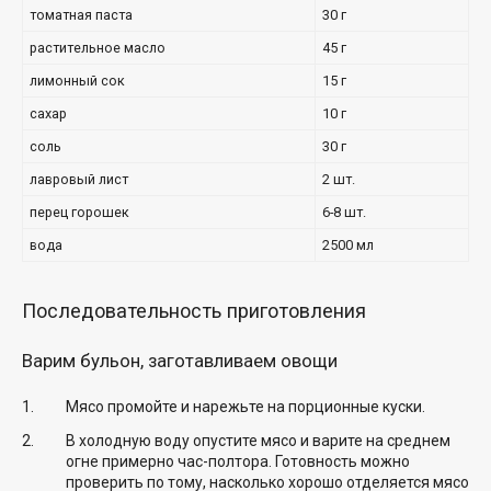
томатная паста
30 г
растительное масло
45 г
лимонный сок
15 г
сахар
10 г
соль
30 г
лавровый лист
2 шт.
перец горошек
6-8 шт.
вода
2500 мл
Последовательность приготовления
Варим бульон, заготавливаем овощи
Мясо промойте и нарежьте на порционные куски.
В холодную воду опустите мясо и варите на среднем
огне примерно час-полтора. Готовность можно
проверить по тому, насколько хорошо отделяется мясо