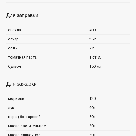
Для заправки
свекла
400 г
сахар
25 г
соль
7 г
томатная паста
1 ст. л.
бульон
150 мл
Для зажарки
морковь
120 г
лук
60 г
перец болгарский
50 г
масло растительное
20 г
масло сливочное
20 г