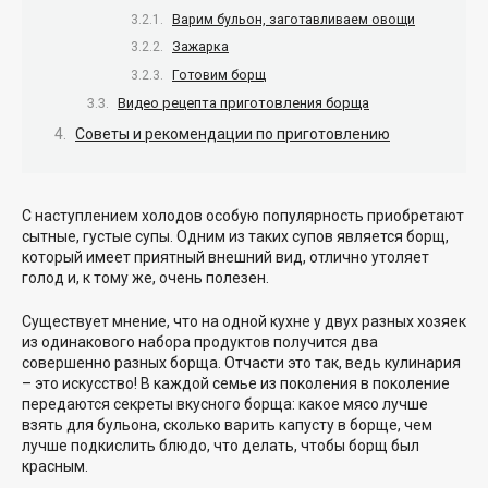
Варим бульон, заготавливаем овощи
Зажарка
Готовим борщ
Видео рецепта приготовления борща
Советы и рекомендации по приготовлению
С наступлением холодов особую популярность приобретают
сытные, густые супы. Одним из таких супов является борщ,
который имеет приятный внешний вид, отлично утоляет
голод и, к тому же, очень полезен.
Существует мнение, что на одной кухне у двух разных хозяек
из одинакового набора продуктов получится два
совершенно разных борща. Отчасти это так, ведь кулинария
– это искусство! В каждой семье из поколения в поколение
передаются секреты вкусного борща: какое мясо лучше
взять для бульона, сколько варить капусту в борще, чем
лучше подкислить блюдо, что делать, чтобы борщ был
красным.