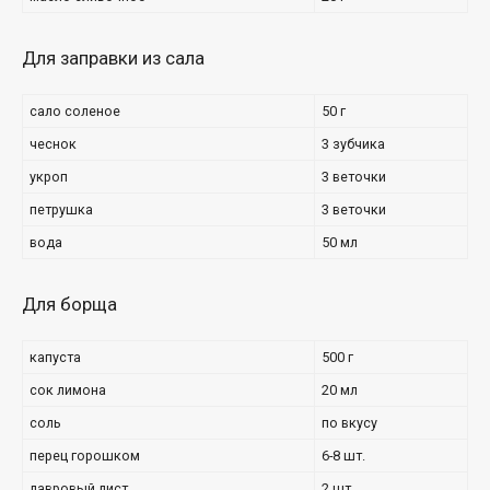
Для заправки из сала
сало соленое
50 г
чеснок
3 зубчика
укроп
3 веточки
петрушка
3 веточки
вода
50 мл
Для борща
капуста
500 г
сок лимона
20 мл
соль
по вкусу
перец горошком
6-8 шт.
лавровый лист
2 шт.