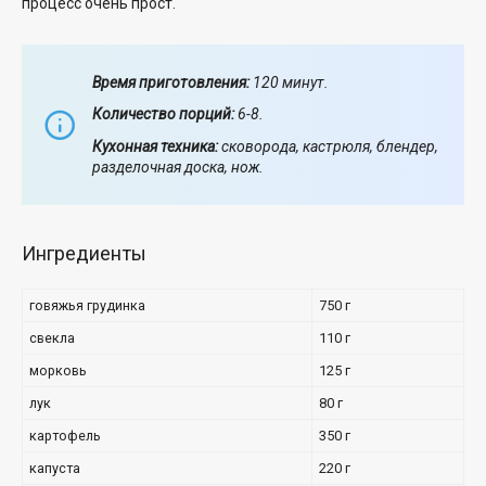
процесс очень прост.
Время приготовления:
120 минут.
Количество порций:
6-8.
Кухонная техника:
сковорода, кастрюля, блендер,
разделочная доска, нож.
Ингредиенты
говяжья грудинка
750 г
свекла
110 г
морковь
125 г
лук
80 г
картофель
350 г
капуста
220 г