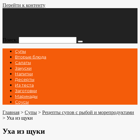
Перейти к контенту
Поиск:
Супы
Вторые блюда
Салаты
Закуски
Напитки
Десерты
Из теста
Заготовки
Маринады
Соусы
Главная
>
Супы
>
Рецепты супов с рыбой и морепродуктами
>
Уха из щуки
Уха из щуки