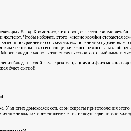
 некоторых блюд. Кроме того, этот овощ известен своими лечебн
 и желтеют. Чтобы избежать этого, многие хозяйки стараются за
ых качеств по сравнению со свежим, но, по мнению гурманов, ег
 свежим чесноком: из-за его специфического резкого запаха общ
 Многие люди с удовольствием едят чеснок как с рыбными и мяс
ения блюда на свой вкус с рекомендациями и фото можно подобр
орая будет сытной.
ты
. У многих домохозяек есть свои секреты приготовления этого 
к очищенным, так и неочищенным, используя горячий или холодн
готовки?