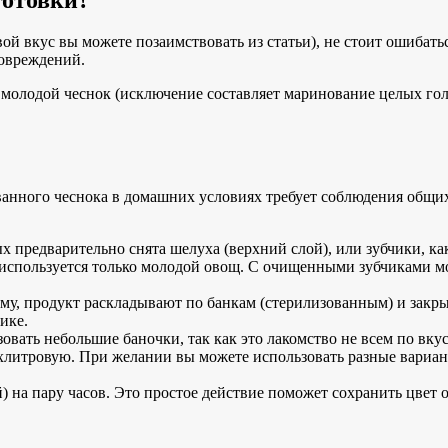
ой вкус вы можете позаимствовать из статьи), не стоит ошибать
повреждений.
молодой чеснок (исключение составляет маринование целых голо
нного чеснока в домашних условиях требует соблюдения общих 
ых предварительно снята шелуха (верхний слой), или зубчики, к
спользуется только молодой овощ. С очищенными зубчиками мо
иму, продукт раскладывают по банкам (стерилизованным) и за
ике.
вать небольшие баночки, так как это лакомство не всем по вкус
хлитровую. При желании вы можете использовать разные вариант
 на пару часов. Это простое действие поможет сохранить цвет 