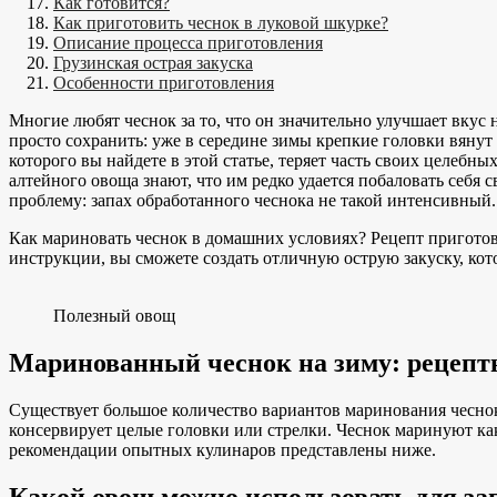
Как готовится?
Как приготовить чеснок в луковой шкурке?
Описание процесса приготовления
Грузинская острая закуска
Особенности приготовления
Многие любят чеснок за то, что он значительно улучшает вкус
просто сохранить: уже в середине зимы крепкие головки вянут
которого вы найдете в этой статье, теряет часть своих целебн
алтейного овоща знают, что им редко удается побаловать себя
проблему: запах обработанного чеснока не такой интенсивный.
Как мариновать чеснок в домашних условиях? Рецепт приготовл
инструкции, вы сможете создать отличную острую закуску, кот
Полезный овощ
Маринованный чеснок на зиму: рецеп
Существует большое количество вариантов маринования чеснока
консервирует целые головки или стрелки. Чеснок маринуют ка
рекомендации опытных кулинаров представлены ниже.
Какой овощ можно использовать для за