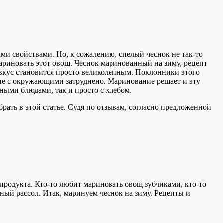
ыми свойствами. Но, к сожалению, спелый чеснок не так-то
мариновать этот овощ. Чеснок маринованный на зиму, рецепт
о вкус становится просто великолепным. Поклонники этого
ение с окружающими затруднено. Маринование решает и эту
ными блюдами, так и просто с хлебом.
ать в этой статье. Судя по отзывам, согласно предложенной
продукта. Кто-то любит мариновать овощ зубчиками, кто-то
ый рассол. Итак, маринуем чеснок на зиму. Рецепты и