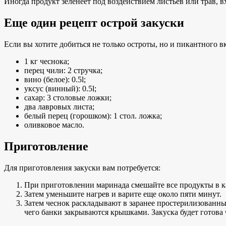
Иногда продукт зеленеет под воздействием листьев или трав, в
Еще один рецепт острой закуски
Если вы хотите добиться не только остроты, но и пикантного 
1 кг чеснока;
перец чили: 2 стручка;
вино (белое): 0.5l;
уксус (винный): 0.5l;
сахар: 3 столовые ложки;
два лавровых листа;
белый перец (горошком): 1 стол. ложка;
оливковое масло.
Приготовление
Для приготовления закуски вам потребуется:
При приготовлении маринада смешайте все продукты в кас
Затем уменьшите нагрев и варите еще около пяти минут.
Затем чеснок раскладывают в заранее простерилизованные
чего банки закрываются крышками. Закуска будет готова ч