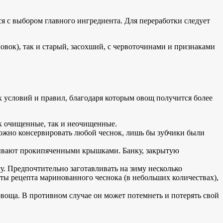
ся с выбором главного ингредиента. Для переработки следует
вок), так и старый, засохший, с червоточинами и признаками
условий и правил, благодаря которым овощ получится более
ак очищенные, так и неочищенные.
жно консервировать любой чеснок, лишь бы зубчики были
крывают прокипяченными крышками. Банку, закрытую
у. Предпочтительно заготавливать на зиму несколько
ы рецепта маринованного чеснока (в небольших количествах),
овоща. В противном случае он может потемнеть и потерять свой