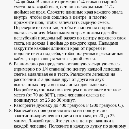
1/4 дюйма. Выложите примерно 1/4 стакана сырной
смеси на каждый овал, оставив незакрытыми 11/2-
дюймовые края. Сложите длинные края каждого овала
внутрь, чтобы они сошлись в центре, и плотно
прижмите шов, чтобы запечатать сырную смесь.
Переверните тесто так, чтобы изнаночная сторона
оказалась внизу. Маленьким острым ножом сделайте
неглубокий продольный разрез по центру верхнего слоя
теста, не доходя 1 дюйма до каждого края. Пальцами
закрутите каждый длинный край от прорези и
подогните его под себя, чтобы получилась раскатанная
кайма, закрывающая часть сырной смеси.
Равномерно распределите оставшуюся сырную смесь
(примерно по 1/4 стакана) по центру каждой лепешки,
слегка вдавливая ее в тесто. Разложите лепешки на
расстоянии 2-3 дюймов друг от друга на двух
выстланных пергаментом листах для выпечки.
Накройте кухонным полотенцем и поставьте в теплое
место (от 70 до 80°F), пока лепешки слегка не
поднимутся, от 25 до 30 минут.
Разогрейте духовку до 400 градусов F (200 градусов C).
Выпекайте, поворачивая листы на полпути, до
золотисто-коричневого цвета по краям, от 20 до 25
минут. Ложкой сделайте лунку в центре начинки в
каждой лепешке. Положите в каждую лунку по яичному