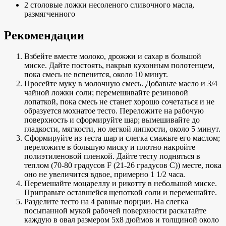
2 столовые ложки несоленого сливочного масла,
размягченного
Рекомендации
Взбейте вместе молоко, дрожжи и сахар в большой
миске. Дайте постоять, накрыв кухонным полотенцем,
пока смесь не вспенится, около 10 минут.
Просейте муку в молочную смесь. Добавьте масло и 3/4
чайной ложки соли; перемешивайте резиновой
лопаткой, пока смесь не станет хорошо сочетаться и не
образуется мохнатое тесто. Переложите на рабочую
поверхность и сформируйте шар; вымешивайте до
гладкости, мягкости, но легкой липкости, около 5 минут.
Сформируйте из теста шар и слегка смажьте его маслом;
переложите в большую миску и плотно накройте
полиэтиленовой пленкой. Дайте тесту подняться в
теплом (70-80 градусов F (21-26 градусов C)) месте, пока
оно не увеличится вдвое, примерно 1 1/2 часа.
Перемешайте моцареллу и рикотту в небольшой миске.
Приправьте оставшейся щепоткой соли и перемешайте.
Разделите тесто на 4 равные порции. На слегка
посыпанной мукой рабочей поверхности раскатайте
каждую в овал размером 5х8 дюймов и толщиной около