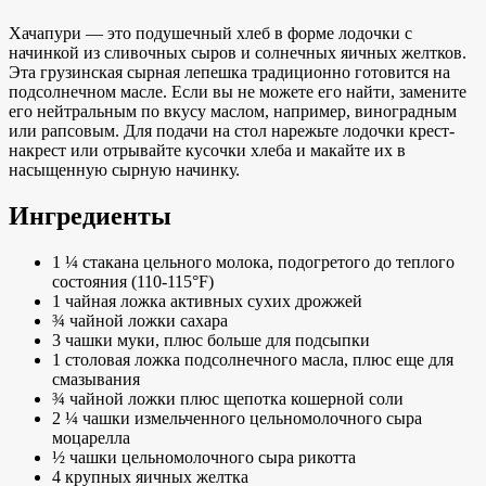
Хачапури — это подушечный хлеб в форме лодочки с
начинкой из сливочных сыров и солнечных яичных желтков.
Эта грузинская сырная лепешка традиционно готовится на
подсолнечном масле. Если вы не можете его найти, замените
его нейтральным по вкусу маслом, например, виноградным
или рапсовым. Для подачи на стол нарежьте лодочки крест-
накрест или отрывайте кусочки хлеба и макайте их в
насыщенную сырную начинку.
Ингредиенты
1 ¼ стакана цельного молока, подогретого до теплого
состояния (110-115°F)
1 чайная ложка активных сухих дрожжей
¾ чайной ложки сахара
3 чашки муки, плюс больше для подсыпки
1 столовая ложка подсолнечного масла, плюс еще для
смазывания
¾ чайной ложки плюс щепотка кошерной соли
2 ¼ чашки измельченного цельномолочного сыра
моцарелла
½ чашки цельномолочного сыра рикотта
4 крупных яичных желтка