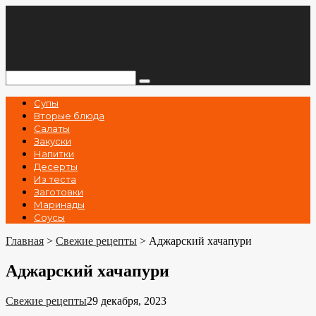
Перейти
к
контенту
Поиск:
Супы
Вторые блюда
Салаты
Закуски
Напитки
Десерты
Из теста
Заготовки
Маринады
Соусы
Главная
>
Свежие рецепты
>
Аджарский хачапури
Аджарский хачапури
Свежие рецепты
29 декабря, 2023