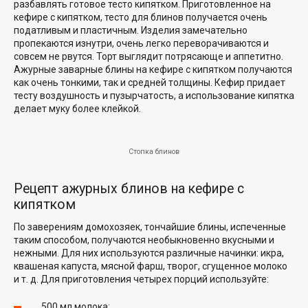
разбавлять готовое тесто кипятком. Приготовленное на
кефире с кипятком, тесто для блинов получается очень
податливым и пластичным. Изделия замечательно
пропекаются изнутри, очень легко переворачиваются и
совсем не рвутся. Торт выглядит потрясающе и аппетитно.
Ажурные заварные блины на кефире с кипятком получаются
как очень тонкими, так и средней толщины. Кефир придает
тесту воздушность и пузырчатость, а использование кипятка
делает муку более клейкой.
Стопка блинов
Рецепт ажурных блинов на кефире с
кипятком
По заверениям домохозяек, тончайшие блины, испеченные
таким способом, получаются необыкновенно вкусными и
нежными. Для них используются различные начинки: икра,
квашеная капуста, мясной фарш, творог, сгущенное молоко
и т. д. Для приготовления четырех порций используйте:
500 мл молока;