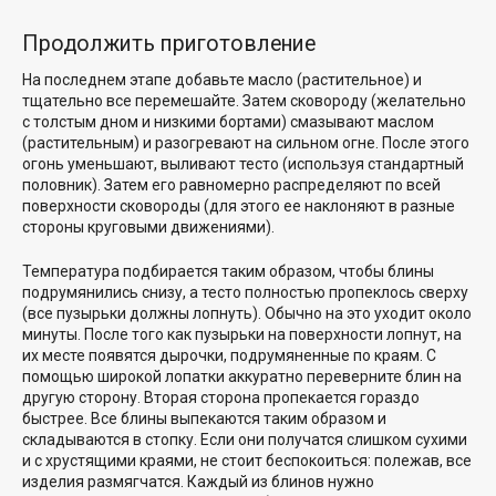
Продолжить приготовление
На последнем этапе добавьте масло (растительное) и
тщательно все перемешайте. Затем сковороду (желательно
с толстым дном и низкими бортами) смазывают маслом
(растительным) и разогревают на сильном огне. После этого
огонь уменьшают, выливают тесто (используя стандартный
половник). Затем его равномерно распределяют по всей
поверхности сковороды (для этого ее наклоняют в разные
стороны круговыми движениями).
Температура подбирается таким образом, чтобы блины
подрумянились снизу, а тесто полностью пропеклось сверху
(все пузырьки должны лопнуть). Обычно на это уходит около
минуты. После того как пузырьки на поверхности лопнут, на
их месте появятся дырочки, подрумяненные по краям. С
помощью широкой лопатки аккуратно переверните блин на
другую сторону. Вторая сторона пропекается гораздо
быстрее. Все блины выпекаются таким образом и
складываются в стопку. Если они получатся слишком сухими
и с хрустящими краями, не стоит беспокоиться: полежав, все
изделия размягчатся. Каждый из блинов нужно