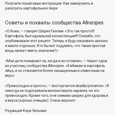
Получите пошаговые инструкции:
Как заморозить и
разогреть картофельное пюре
Советы и похвалы сообщества Allrecipes
«О боже, — говорит
Шерил Гиллам
. «Это так просто!!!
Картофель был идеальной консистенции!!! Спасибо, что
опубликовали этот рецепт. Теперь я буду нагревать молоко
и масло отдельно. Кто бы мог подумать, что такая простая
вещь может иметь значение?»
«Мои дети пожирают их, когда я их готовлю», — пишет одна
из участниц сообщества Allrecipes. «Я вбиваю в картофель
яйцо, и он становится более насыщенным и сливочным на
вкус».
«Превосходно и просто», — восторгается
deadlycynnamon
. «Я
никогда не подогревала молоко/масло заранее, но это
превосходно. Кроме того, я не снимаю шкурку для здоровья
и вкуса (хорошо очищаю). Очень вкусно!»
Редакция
Кори Уильямс