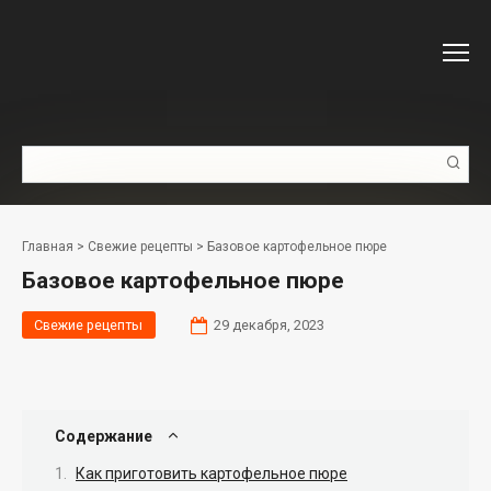
Перейти
к
контенту
Поиск:
Главная
>
Свежие рецепты
>
Базовое картофельное пюре
Базовое картофельное пюре
Свежие рецепты
29 декабря, 2023
Содержание
Как приготовить картофельное пюре