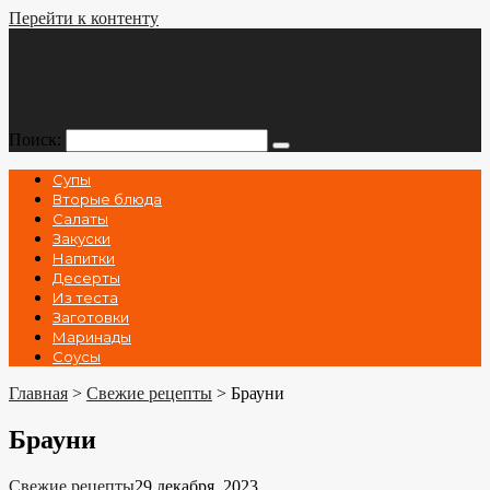
Перейти к контенту
Поиск:
Супы
Вторые блюда
Салаты
Закуски
Напитки
Десерты
Из теста
Заготовки
Маринады
Соусы
Главная
>
Свежие рецепты
>
Брауни
Брауни
Свежие рецепты
29 декабря, 2023