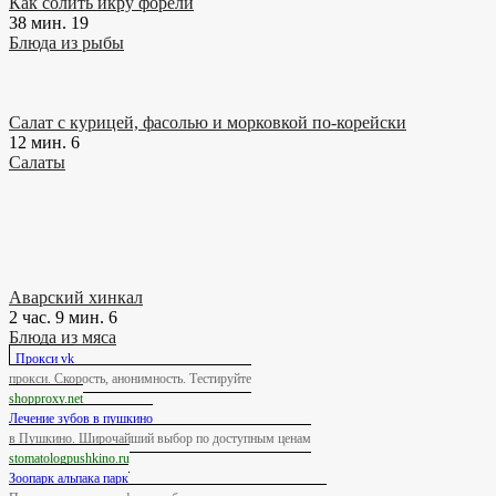
Как солить икру форели
38 мин.
19
Блюда из рыбы
Салат с курицей, фасолью и морковкой по-корейски
12 мин.
6
Салаты
Аварский хинкал
2 час. 9 мин.
6
Блюда из мяса
Прокси vk
прокси. Скорость, анонимность. Тестируйте
shopproxy.net
Лечение зубов в пушкино
в Пушкино. Широчайший выбор по доступным ценам
stomatologpushkino.ru
Зоопарк альпака парк