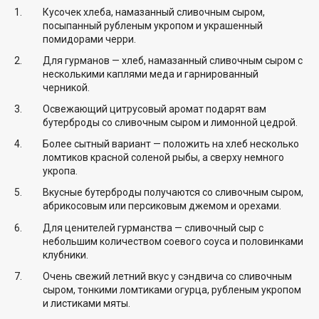
Кусочек хлеба, намазанный сливочным сыром,
посыпанный рубленым укропом и украшенный
помидорами черри.
Для гурманов — хлеб, намазанный сливочным сыром с
несколькими каплями меда и гарнированный
черникой.
Освежающий цитрусовый аромат подарят вам
бутерброды со сливочным сыром и лимонной цедрой.
Более сытный вариант — положить на хлеб несколько
ломтиков красной соленой рыбы, а сверху немного
укропа.
Вкусные бутерброды получаются со сливочным сыром,
абрикосовым или персиковым джемом и орехами.
Для ценителей гурманства — сливочный сыр с
небольшим количеством соевого соуса и половинками
клубники.
Очень свежий летний вкус у сэндвича со сливочным
сыром, тонкими ломтиками огурца, рубленым укропом
и листиками мяты.