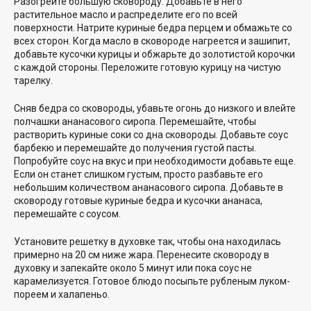
Разогрейте большую сковороду. Добавьте в него
растительное масло и распределите его по всей
поверхности. Натрите куриные бедра перцем и обмажьте со
всех сторон. Когда масло в сковороде нагреется и зашипит,
добавьте кусочки курицы и обжарьте до золотистой корочки
с каждой стороны. Переложите готовую курицу на чистую
тарелку.
Сняв бедра со сковороды, убавьте огонь до низкого и влейте
полчашки ананасового сиропа. Перемешайте, чтобы
растворить куриные соки со дна сковороды. Добавьте соус
барбекю и перемешайте до получения густой пасты.
Попробуйте соус на вкус и при необходимости добавьте еще.
Если он станет слишком густым, просто разбавьте его
небольшим количеством ананасового сиропа. Добавьте в
сковороду готовые куриные бедра и кусочки ананаса,
перемешайте с соусом.
Установите решетку в духовке так, чтобы она находилась
примерно на 20 см ниже жара. Перенесите сковороду в
духовку и запекайте около 5 минут или пока соус не
карамелизуется. Готовое блюдо посыпьте рубленым луком-
пореем и халапеньо.