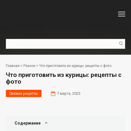
Перейти
к
контенту
Поиск:
Главная
>
Разное
>
Что приготовить из курицы: рецепты с фото
Что приготовить из курицы: рецепты с
фото
Свежие рецепты
7 марта, 2023
Содержание