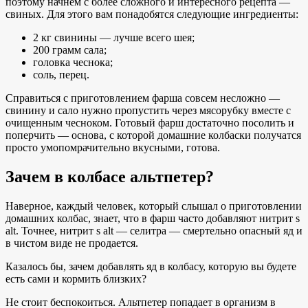
поэтому начнем с более сложного и интересного рецепта —
свиных. Для этого вам понадобятся следующие ингредиенты:
2 кг свинины — лучше всего шея;
200 грамм сала;
головка чеснока;
соль, перец.
Справиться с приготовлением фарша совсем несложно —
свинину и сало нужно пропустить через мясорубку вместе с
очищенным чесноком. Готовый фарш достаточно посолить и
поперчить — основа, с которой домашние колбаски получатся
просто умопомрачительно вкусными, готова.
Зачем в колбасе альтпетер?
Наверное, каждый человек, который слышал о приготовлении
домашних колбас, знает, что в фарш часто добавляют нитрит s
alt. Точнее, нитрит s alt — селитра — смертельно опасный яд и
в чистом виде не продается.
Казалось бы, зачем добавлять яд в колбасу, которую вы будете
есть сами и кормить близких?
Не стоит беспокоиться. Альтпетер попадает в организм в