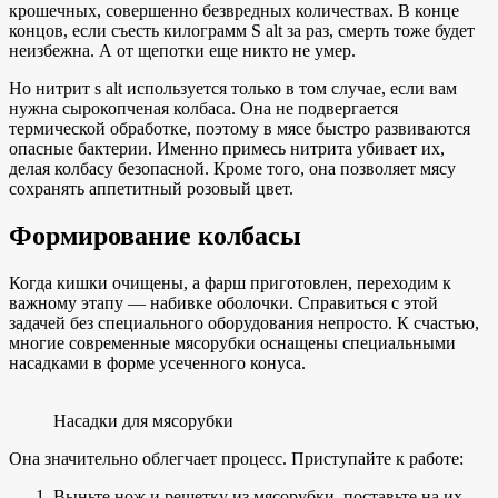
крошечных, совершенно безвредных количествах. В конце
концов, если съесть килограмм S alt за раз, смерть тоже будет
неизбежна. А от щепотки еще никто не умер.
Но нитрит s alt используется только в том случае, если вам
нужна сырокопченая колбаса. Она не подвергается
термической обработке, поэтому в мясе быстро развиваются
опасные бактерии. Именно примесь нитрита убивает их,
делая колбасу безопасной. Кроме того, она позволяет мясу
сохранять аппетитный розовый цвет.
Формирование колбасы
Когда кишки очищены, а фарш приготовлен, переходим к
важному этапу — набивке оболочки. Справиться с этой
задачей без специального оборудования непросто. К счастью,
многие современные мясорубки оснащены специальными
насадками в форме усеченного конуса.
Насадки для мясорубки
Она значительно облегчает процесс. Приступайте к работе:
Выньте нож и решетку из мясорубки, поставьте на их