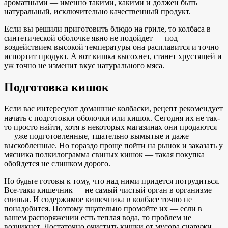
ароматными — именно такими, какими и должен быть
натуральный, исключительно качественный продукт.
Если вы решили приготовить блюдо на гриле, то колбаса в
синтетической оболочке явно не подойдет — под
воздействием высокой температуры она расплавится и точно
испортит продукт. А вот кишка высохнет, станет хрустящей и
уж точно не изменит вкус натурального мяса.
Подготовка кишок
Если вас интересуют домашние колбаски, рецепт рекомендует
начать с подготовки оболочки или кишок. Сегодня их не так-
то просто найти, хотя в некоторых магазинах они продаются
— уже подготовленные, тщательно вымытые и даже
выскобленные. Но гораздо проще пойти на рынок и заказать у
мясника полкилограмма свиных кишок — такая покупка
обойдется не слишком дорого.
Но будьте готовы к тому, что над ними придется потрудиться.
Все-таки кишечник — не самый чистый орган в организме
свиньи. И содержимое кишечника в колбасе точно не
понадобится. Поэтому тщательно промойте их — если в
вашем распоряжении есть теплая вода, то проблем не
возникнет. Достаточно очистить кишки от мусора снаружи,