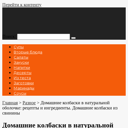
Перейти к контенту
Поиск:
Супы
Вторые блюда
Салаты
Закуски
Напитки
Десерты
Из теста
Заготовки
Маринады
Соусы
Главная
>
Разное
>
Домашние колбаски в натуральной
оболочке: рецепты и ингредиенты. Домашние колбаски из
свинины
Домашние колбаски в натуральной