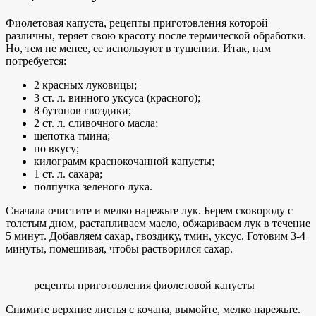
Фиолетовая капуста, рецепты приготовления которой
различны, теряет свою красоту после термической обработки.
Но, тем не менее, ее используют в тушении. Итак, нам
потребуется:
2 красных луковицы;
3 ст. л. винного уксуса (красного);
8 бутонов гвоздики;
2 ст. л. сливочного масла;
щепотка тмина;
по вкусу;
килограмм краснокочанной капусты;
1 ст. л. сахара;
полпучка зеленого лука.
Сначала очистите и мелко нарежьте лук. Берем сковороду с
толстым дном, растапливаем масло, обжариваем лук в течение
5 минут. Добавляем сахар, гвоздику, тмин, уксус. Готовим 3-4
минуты, помешивая, чтобы растворился сахар.
рецепты приготовления фиолетовой капусты
Снимите верхние листья с кочана, вымойте, мелко нарежьте.