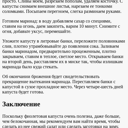
просто. Сливы моем, разрезаем пополам, удаляем косточку. С
капусты снимаем внешние листья, нарезаем ее тонкими
соломками. Посыпаем перегноем, слегка разминаем руками.
Готовим маринад: в воду добавляем сахар со специями,
ставим на огонь, даем закипеть, варим 10 минут. Снимите с
огня, добавьте уксус, перемешайте.
Уложите капусту в литровые банки, переложите половинками
слив, плотно утрамбовывайте до появления сока. Заливаем
банки маринадом, предварительно процеженным, плотно
закрываем, ставим в теплое, светлое место. Открываем банки
на второй день, расставляем их в миске так, чтобы излишкам
маринада было куда стекать.
Об окончании брожения будет свидетельствовать
прекращение вытекания маринада. Переставляем банки с
капустой в сухое прохладное место. Через четыре-шесть дней
капуста будет готова.
Заключение
Поскольку фиолетовая капуста очень полезна, даже больше,
чем белокочанная, мы рекомендуем вам найти время, чтобы
сделать из нее свежий салат или сделать заготовки на зиму,