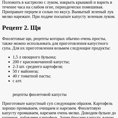
Положить в кастрюлю с луком, накрыть крышкой и варить в
течение часа на слабом огне, периодически помешивая.
Приправьте перцем и солью по вкусу. Вымытый зеленый лук
мелко нарежьте. При подаче посыпьте капусту зеленым луком.
Рецепт 2. Щи
Фиолетовые щи, рецепты которых обычно очень просты,
также можно использовать для приготовления капустного
супа. Для их приготовления возьмем следующие продукты:
1,5 л овощного бульона;
200 г краснокочанной капусты;
2-3 шт. среднего картофеля;
50 г майонеза;
40 г томатной пасты;
с алт.
рецепты фиолетовой капусты
Приготовьте капустный суп следующим образом. Картофель
хорошо промываем, очищаем и нарезаем. Фиолетовую
капусту промываем, нарезаем очень мелко. Доводим бульон до
кипения, добавляем картофель. Затем бросаем капусту, варим