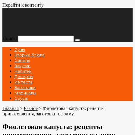
Перейти к контенту
Поиск:
Супы
Вторые блюда
Салаты
Закуски
Напитки
Десерты
Из теста
Заготовки
Маринады
Соусы
Главная
>
Разное
>
Фиолетовая капуста: рецепты
приготовления, заготовки на зиму
Фиолетовая капуста: рецепты
приготовления, заготовки на зиму