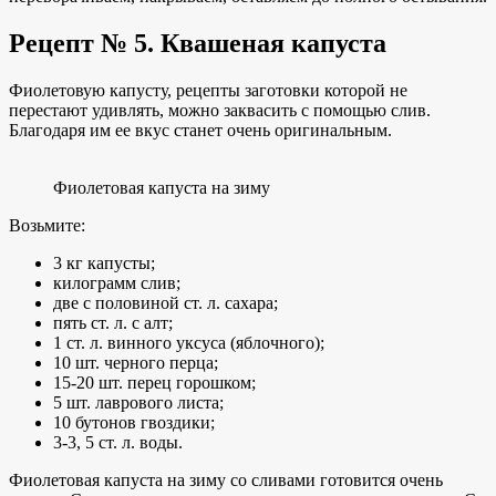
Рецепт № 5. Квашеная капуста
Фиолетовую капусту, рецепты заготовки которой не
перестают удивлять, можно заквасить с помощью слив.
Благодаря им ее вкус станет очень оригинальным.
Фиолетовая капуста на зиму
Возьмите:
3 кг капусты;
килограмм слив;
две с половиной ст. л. сахара;
пять ст. л. с алт;
1 ст. л. винного уксуса (яблочного);
10 шт. черного перца;
15-20 шт. перец горошком;
5 шт. лаврового листа;
10 бутонов гвоздики;
3-3, 5 ст. л. воды.
Фиолетовая капуста на зиму со сливами готовится очень