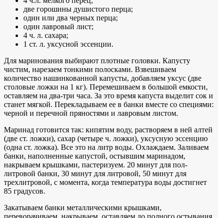
4 ч.л. мелкого перец;
две горошины душистого перца;
один или два черных перца;
один лавровый лист;
4 ч. л. сахара;
1 ст. л. уксусной эссенции.
Для маринования выбирают плотные головки. Капусту
чистим, нарезаем тонкими полосками. Взвешиваем
количество нашинкованной капусты, добавляем уксус (две
столовые ложки на 1 кг). Перемешиваем в большой емкости,
оставляем на два-три часа. За это время капуста выделит сок и
станет мягкой. Перекладываем ее в банки вместе со специями:
черной и перечной пряностями и лавровым листом.
Маринад готовится так: кипятим воду, растворяем в ней алтей
(две ст. ложки), сахар (четыре ч. ложки), уксусную эссенцию
(одна ст. ложка). Все это на литр воды. Охлаждаем. Заливаем
банки, наполненные капустой, остывшим маринадом,
накрываем крышками, пастеризуем. 20 минут для пол-
литровой банки, 30 минут для литровой, 50 минут для
трехлитровой, с момента, когда температура воды достигнет
85 градусов.
Закатываем банки металлическими крышками,
переворачиваем, накрываем, оставляем до полного остывания.