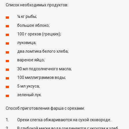
Список необходимых продуктов:
¼ кг рыбы;
большое яблоко;
100 г орехов (грецких);
луковица;
два ломтика белого хлеба;
вареное яйцо;
30 мл подсолнечного масла;
100 миллиграммов воды;
5 мл уксуса;
зеленый лук.
Способ приготовления фарша с орехами:
Орехи слегка обжариваются на сухой сковороде.
В глубокой миске вода соединяется с уксусом и хлеб