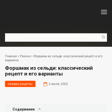
Перейти
к
контенту
Поиск:
Главная
>
Разное
>
Форшмак из сельди: классический рецепт и его
варианты
Форшмак из сельди: классический
рецепт и его варианты
Свежие рецепты
2 июля, 2023
Содержание