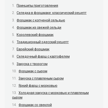
Принципы приготовления
Селедка в форшмаке: классический рецепт
Форшмак с копченой сельдью
Форшмак из свежей сельди
Королевский форшмак
Традиционный одесский рецепт
Еврейский форшмак
Селедочный фарш с картофелем
Закуска с творогом
Форшмак с сыром
Закуска с плавленым сыром
Яркий фарш с морковью
Холодная закуска с морковью и плавленым
сыром
Форшмак со свеклой